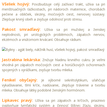
Všeliek hojivý:
Povzbudzuje celý zažívací trakt, užíva sa pri
menštruačných ťažkostiach, pri nádoroch maternice, chorobách
pečene a obličiek, sleziny, močových ciest, nervovej sústavy.
Zlepšuje krvný obeh a zvyšuje odolnosť proti stresu.
Pakost smradľavý:
Užíva sa pri mužskej a ženskej
neplodnosti, pri urologických problémoch, zápaloch nervov,
ekzémoch a vnútornom krvácaní. Obsahuje rádium.
Jastrabina lekárska:
Znižuje hladinu krvného cukru. Je veľmi
vhodná pri zápaloch močových ciest a horúčkových ochoreniach
spojených s vyrážkami, zvyšuje tvorbu mlieka.
Fenikel obyčajný:
Je výborné sekrétolytikum, uľahčuje
vykašliavanie, tlmí kŕče, nadúvanie, zlepšuje trávenie a tvorbu
mlieka. Obsahuje látky podobné ženským hormónom.
Lipkavec pravý:
Užíva sa pri zápaloch a kŕčoch, priaznivo
ovplyvňuje lymfatický systém a činnosť štítnej žľazy, sleziny,