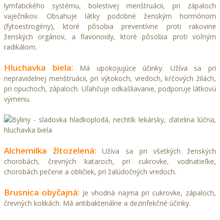
lymfatického systému, bolestivej menštruácii, pri zápaloch
vaječníkov. Obsahuje látky podobné ženským hormónom
(fytoestrogény), ktoré pôsobia preventívne proti rakovine
ženských orgánov, a flavonoidy, ktoré pôsobia proti voľným
radikálom.
Hluchavka biela:
Má upokojujúce účinky. Užíva sa pri
nepravidelnej menštruácii, pri výtokoch, vredoch, kŕčových žilách,
pri opuchoch, zápaloch. Uľahčuje odkašliavanie, podporuje látkovú
výmenu.
Alchemilka žltozelená:
Užíva sa pri všetkých ženských
chorobách, črevných kataroch, pri cukrovke, vodnatieľke,
chorobách pečene a obličiek, pri žalúdočných vredoch.
Brusnica obyčajná:
Je vhodná najmä pri cukrovke, zápaloch,
črevných kolikách. Má antibakteriálne a dezinfekčné účinky.