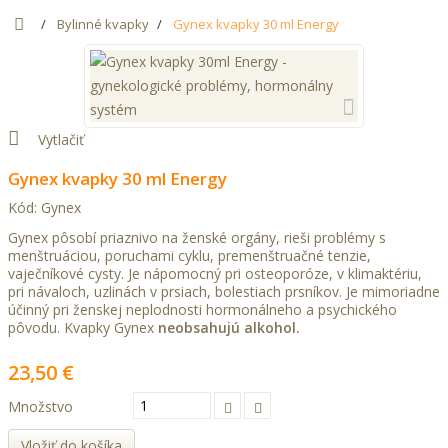
Bylinné kvapky
Gynex kvapky 30 ml Energy
Vytlačiť
Gynex kvapky 30 ml Energy
Kód:
Gynex
Gynex pôsobí priaznivo na ženské orgány, rieši problémy s
menštruáciou, poruchami cyklu, premenštruačné tenzie,
vaječníkové cysty. Je nápomocný pri osteoporóze, v klimaktériu,
pri návaloch, uzlinách v prsiach, bolestiach prsníkov. Je mimoriadne
účinný pri ženskej neplodnosti hormonálneho a psychického
pôvodu. Kvapky Gynex
neobsahujú alkohol.
23,50 €
Množstvo
Vložiť do košíka