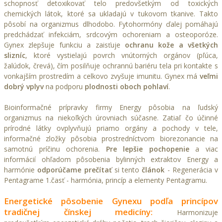
schopnosť detoxikovať telo predovšetkým od toxických
chemických látok, ktoré sa ukladajú v tukovom tkanive. Takto
pôsobí na organizmus dlhodobo. Fytohormóny ďalej pomáhajú
predchádzať infekciám, srdcovým ochoreniam a osteoporóze.
Gynex zlepšuje funkciu a zaisťuje
ochranu kože a všetkých
slizníc
, ktoré vystielajú povrch vnútorných orgánov (pľúca,
žalúdok, črevá), čím posilňuje ochrannú bariéru tela pri kontakte s
vonkajším prostredím a celkovo zvyšuje imunitu. Gynex má
veľmi
dobrý vplyv
na podporu
plodnosti oboch pohlaví
.
Bioinformačné prípravky firmy Energy pôsobia na ľudský
organizmus na niekoľkých úrovniach súčasne. Zatiaľ čo účinné
prírodné látky ovplyvňujú priamo orgány a pochody v tele,
informačné zložky pôsobia prostredníctvom biorezonancie na
samotnú príčinu ochorenia.
Pre lepšie pochopenie
a viac
informácií ohľadom pôsobenia bylinných extraktov Energy a
harmónie
odporúčame prečítať
si tento
článok
-
Regenerácia v
Pentagrame 1.časť - harmónia, princíp a elementy Pentagramu.
Energetické pôsobenie Gynexu podľa princípov
tradičnej čínskej medicíny:
Harmonizuje