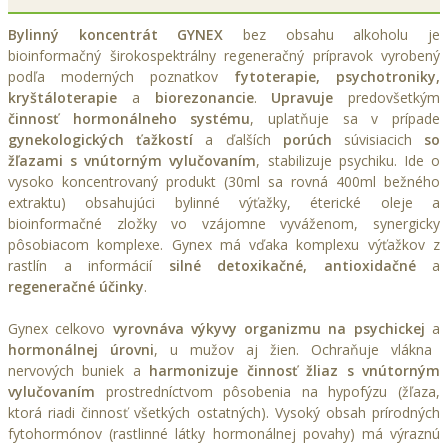
Bylinný koncentrát GYNEX
bez obsahu alkoholu je
bioinformačný širokospektrálny regeneračný prípravok vyrobený
podľa moderných poznatkov
fytoterapie, psychotroniky,
kryštáloterapie
a
biorezonancie
.
Upravuje
predovšetkým
činnosť hormonálneho systému
, uplatňuje sa v prípade
gynekologických ťažkostí
a ďalších
porúch
súvisiacich
so
žľazami s vnútorným vylučovaním
, stabilizuje psychiku. Ide o
vysoko koncentrovaný produkt (30ml sa rovná 400ml bežného
extraktu) obsahujúci bylinné výťažky, éterické oleje a
bioinformačné zložky vo vzájomne vyváženom, synergicky
pôsobiacom komplexe. Gynex má vďaka komplexu výťažkov z
rastlín a informácií
silné detoxikačné, antioxidačné
a
regeneračné účinky
.
Gynex celkovo
vyrovnáva výkyvy organizmu na psychickej
a
hormonálnej úrovni
, u mužov aj žien. Ochraňuje vlákna
nervových buniek a
harmonizuje činnosť žliaz s vnútorným
vylučovaním
prostredníctvom pôsobenia na hypofýzu (žľaza,
ktorá riadi činnosť všetkých ostatných). Vysoký obsah prírodných
fytohormónov (rastlinné látky hormonálnej povahy) má výraznú