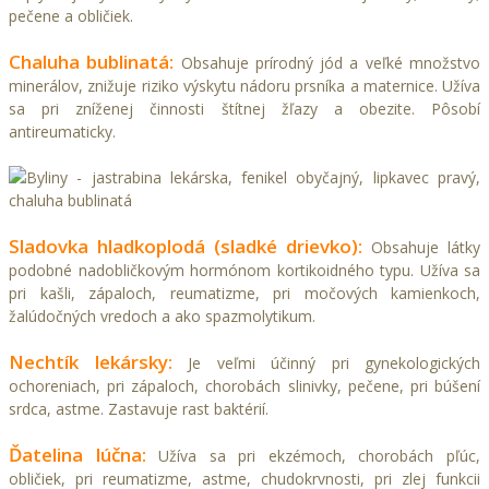
pečene a obličiek.
Chaluha bublinatá:
Obsahuje prírodný jód a veľké množstvo
minerálov, znižuje riziko výskytu nádoru prsníka a maternice. Užíva
sa pri zníženej činnosti štítnej žľazy a obezite. Pôsobí
antireumaticky.
Sladovka hladkoplodá (sladké drievko):
Obsahuje látky
podobné nadobličkovým hormónom kortikoidného typu. Užíva sa
pri kašli, zápaloch, reumatizme, pri močových kamienkoch,
žalúdočných vredoch a ako spazmolytikum.
Nechtík lekársky:
Je veľmi účinný pri gynekologických
ochoreniach, pri zápaloch, chorobách slinivky, pečene, pri búšení
srdca, astme. Zastavuje rast baktérií.
Ďatelina lúčna:
Užíva sa pri ekzémoch, chorobách pľúc,
obličiek, pri reumatizme, astme, chudokrvnosti, pri zlej funkcii