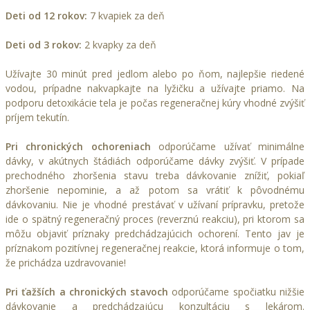
Deti od 12 rokov:
7 kvapiek za deň
Deti od 3 rokov:
2 kvapky za deň
Užívajte 30 minút pred jedlom alebo po ňom, najlepšie riedené
vodou, prípadne nakvapkajte na lyžičku a užívajte priamo. Na
podporu detoxikácie tela je počas regeneračnej kúry vhodné zvýšiť
príjem tekutín.
Pri chronických ochoreniach
odporúčame užívať minimálne
dávky, v akútnych štádiách odporúčame dávky zvýšiť. V prípade
prechodného zhoršenia stavu treba dávkovanie znížiť, pokiaľ
zhoršenie nepominie, a až potom sa vrátiť k pôvodnému
dávkovaniu. Nie je vhodné prestávať v užívaní prípravku, pretože
ide o spätný regeneračný proces (reverznú reakciu), pri ktorom sa
môžu objaviť príznaky predchádzajúcich ochorení. Tento jav je
príznakom pozitívnej regeneračnej reakcie, ktorá informuje o tom,
že prichádza uzdravovanie!
Pri ťažších a chronických stavoch
odporúčame spočiatku nižšie
dávkovanie a predchádzajúcu konzultáciu s lekárom.