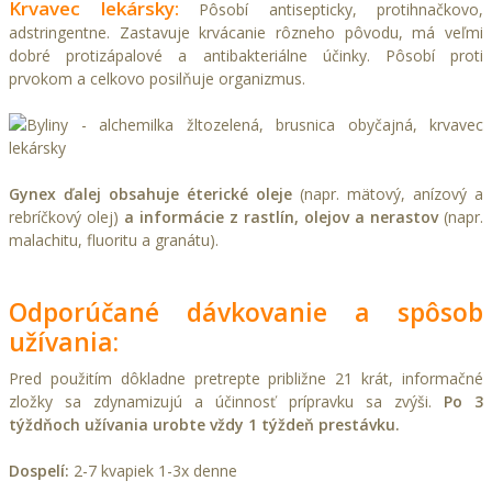
Krvavec lekársky:
Pôsobí antisepticky, protihnačkovo,
adstringentne. Zastavuje krvácanie rôzneho pôvodu, má veľmi
dobré protizápalové a antibakteriálne účinky. Pôsobí proti
prvokom a celkovo posilňuje organizmus.
Gynex ďalej obsahuje éterické oleje
(napr. mätový, anízový a
rebríčkový olej)
a informácie z rastlín, olejov a nerastov
(napr.
malachitu, fluoritu a granátu).
Odporúčané dávkovanie a spôsob
užívania:
Pred použitím dôkladne pretrepte približne 21 krát, informačné
zložky sa zdynamizujú a účinnosť prípravku sa zvýši.
Po 3
týždňoch užívania urobte vždy 1 týždeň prestávku.
Dospelí:
2-7 kvapiek 1-3x denne