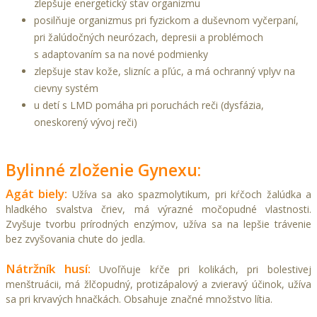
zlepšuje energetický stav organizmu
posilňuje organizmus pri fyzickom a duševnom vyčerpaní,
pri žalúdočných neurózach, depresii a problémoch
s adaptovaním sa na nové podmienky
zlepšuje stav kože, slizníc a pľúc, a má ochranný vplyv na
cievny systém
u detí s LMD pomáha pri poruchách reči (dysfázia,
oneskorený vývoj reči)
Bylinné zloženie Gynexu:
Agát biely:
Užíva sa ako spazmolytikum, pri kŕčoch žalúdka a
hladkého svalstva čriev, má výrazné močopudné vlastnosti.
Zvyšuje tvorbu prírodných enzýmov, užíva sa na lepšie trávenie
bez zvyšovania chute do jedla.
Nátržník husí:
Uvoľňuje kŕče pri kolikách, pri bolestivej
menštruácii, má žlčopudný, protizápalový a zvieravý účinok, užíva
sa pri krvavých hnačkách. Obsahuje značné množstvo lítia.