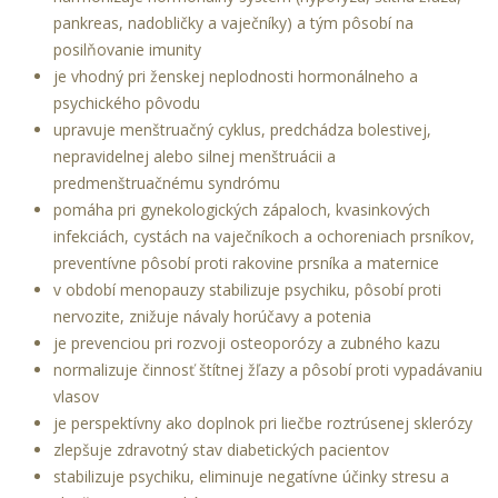
pankreas, nadobličky a vaječníky) a tým pôsobí na
posilňovanie imunity
je vhodný pri ženskej neplodnosti hormonálneho a
psychického pôvodu
upravuje menštruačný cyklus, predchádza bolestivej,
nepravidelnej alebo silnej menštruácii a
predmenštruačnému syndrómu
pomáha pri gynekologických zápaloch, kvasinkových
infekciách, cystách na vaječníkoch a ochoreniach prsníkov,
preventívne pôsobí proti rakovine prsníka a maternice
v období menopauzy stabilizuje psychiku, pôsobí proti
nervozite, znižuje návaly horúčavy a potenia
je prevenciou pri rozvoji osteoporózy a zubného kazu
normalizuje činnosť štítnej žľazy a pôsobí proti vypadávaniu
vlasov
je perspektívny ako doplnok pri liečbe roztrúsenej sklerózy
zlepšuje zdravotný stav diabetických pacientov
stabilizuje psychiku, eliminuje negatívne účinky stresu a