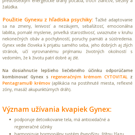
predovšetkým
energetické dráhy
počatia, troch žiaričov, sleziny a
žalúdka.
Použitie Gynexu z hľadiska psychiky:
Ťažké adaptovanie
sa na zmeny, lenivosť a nezáujem, sebaľútosť, emocionálna
labilita, pomalé myslenie, priveľká starostlivosť, uviaznutie v kruhu
nekonečných obáv a pochybností, poruchy pamäti a sústredenia.
Gynex vedie človeka k prijatiu samého seba, jeho dobrých aj zlých
stránok, učí vyrovnanému prijímaniu životných okolností s
vedomím, že k životu patrí dobré aj zlé.
Na dosiahnutie lepšieho liečebného účinku odporúčame
kombinovať Gynex s
regeneračným krémom CYTOVITAL
z
Pentagramu® krémov
(aplikácia na postihnuté miesta, reflexné
zóny, masáž akupunktúrnych dráh).
Význam užívania kvapiek Gynex:
podporuje detoxikovanie tela, má antioxidačné a
regeneračné účinky
harmonizuje hormonálny systém (hypofýzu, štítnu žľazu,