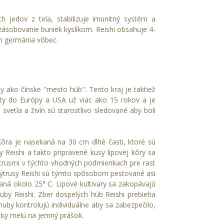
h jedov z tela, stabilizuje imunitný systém a
e zásobovanie buniek kyslíkom. Reishi obsahuje 4-
om germánia vôbec.
y ako čínske "mesto húb". Tento kraj je taktiež
kty do Európy a USA už viac ako 15 rokov a je
 svetla a živín sú starostlivo sledované aby boli
Kôra je nasekaná na 30 cm dlhé časti, ktoré sú
 Reishi a takto pripravené kusy lipovej kôry sa
ýtrusmi v týchto vhodných podmienkach pre rast
n. Výtrusy Reishi sú týmto spôsobom pestované asi
ná okolo 25° C. Lipové kultivary sa zakopávajú
by Reishi. Zber dospelých húb Reishi prebieha
y kontrolujú individuálne aby sa zabezpečilo,
icky melú na jemný prášok.