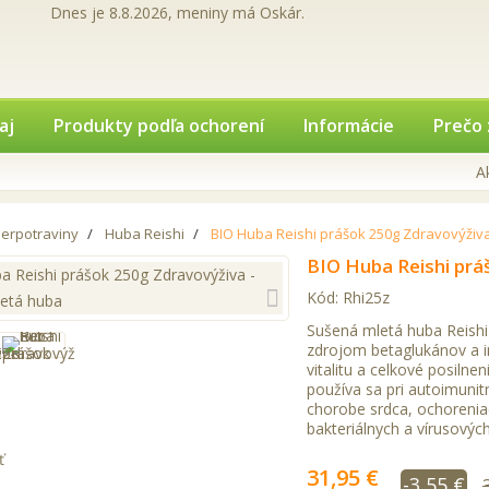
Dnes je 8.8.2026, meniny má Oskár.
aj
Produkty podľa ochorení
Informácie
Prečo 
A
erpotraviny
Huba Reishi
BIO Huba Reishi prášok 250g Zdravovýživ
BIO Huba Reishi prá
Kód:
Rhi25z
Sušená mletá huba Reishi
zdrojom betaglukánov a i
vitalitu a celkové posiln
používa sa pri autoimuni
chorobe srdca, ochoreniach
bakteriálnych a vírusových
ť
31,95 €
-3,55 €