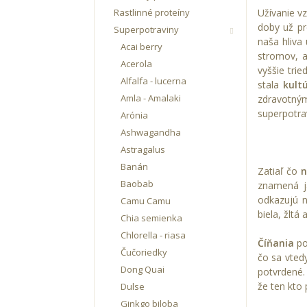
Rastlinné proteíny
Užívanie v
doby už pr
Superpotraviny
naša hliva
Acai berry
stromov, a
Acerola
vyššie tri
Alfalfa - lucerna
stala
kult
Amla - Amalaki
zdravotný
superpotrav
Arónia
Ashwagandha
Astragalus
Banán
Zatiaľ čo
n
Baobab
znamená j
odkazujú n
Camu Camu
biela, žltá
Chia semienka
Chlorella - riasa
Číňania
po
Čučoriedky
čo sa vted
Dong Quai
potvrdené
že ten kto 
Dulse
Ginkgo biloba