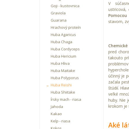
V súčasn
Goji - kustovnica
ustricová
,
Graviola
Pomocou 
Guarana
stavom, zvý
Hrachový proteín
Huba Agaricus
Huba Chaga
Chemické 
Huba Cordyceps
pred choro
Huba Hericium
takouto pr
Huba Hliva
problémov
hyperchole
Huba Maitake
účinný je 
Huba Polyporus
začala pes
Huba Reishi
štúdií. Hl
Huba Shiitake
veľké množ
Írsky mach - riasa
huby. Nie j
krokom je s
Jahoda
Kakao
Kelp - riasa
Aké lá
Kokos