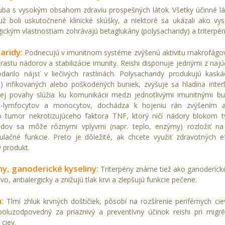
huba s vysokým obsahom zdraviu prospešných látok. Všetky účinné lá
už boli uskutočnené klinické skúšky, a niektoré sa ukázali ako vy
ickým vlastnostiam zohrávajú betaglukány (polysacharidy) a triterpén
aridy:
Podnecujú v imunitnom systéme zvýšenú aktivitu makrofágov 
rastu nádorov a stabilizácie imunity. Reishi disponuje jednými z najú
darilo nájsť v liečivých rastlinách. Polysacharidy produkujú kask
ie) infikovaných alebo poškodených buniek, zvyšuje sa hladina interl
vej povahy slúžia ku komunikácii medzi jednotlivými imunitnými b
-lymfocytov a monocytov, dochádza k hojeniu rán zvýšením akti
 tumor nekrotizujúceho faktora TNF, ktorý ničí nádory blokom tv
ridov sa môže rôznymi vplyvmi (napr. teplo, enzýmy) rozložiť n
ačné funkcie. Preto je dôležité, ak chcete využiť zdravotných e
 produkt.
ny, ganoderické kyseliny:
Triterpény známe tiež ako ganoderické 
vo, antialergicky a znižujú tlak krvi a zlepšujú funkcie pečene.
:
Tlmí zhluk krvných doštičiek, pôsobí na rozšírenie periférnych c
poluzodpovedný za priaznivý a preventívny účinok reishi pri mig
 ciev.