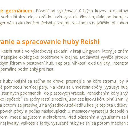
ké germánium:
Pôsobí pri vylučovaní ťažkých kovov a ostatnýc
vorbu látok v tele, ktoré tlmia vírusy v tele človeka, ďalej podporuj
c germánia ako ženšen. Reishi je zrejme rastlinou s najväčším obsah
anie a spracovanie huby Reishi
Reishi rastie vo výsadbovej základni v kraji Qingyuan, ktorý je znám
najlepšie ekologické prostredie v krajine. Dodávateľ vyváža produ
kým lídrom v pestovaní húb. Teplota, vlhkosť, oxid uhličitý, intenzita
ptimálne podmienky pre rast.
e huby Reishi
sa začína na dreve, presnejšie na kôre stromu lipy. 
ané pomocou horúcej pary. Na kôru sa umiestnia spóry (výtrusy) huby
a sterilných podmienok do plastových vreciek. Ponechaním kôry s v
hko) spôsobí, že spóry rastú a rozširujú sa cez lipovú kôru plnú živí
a potom sa presúvajú na výsadbovú základňu kde je teplota udržiava
povrch pôdy a počas následujúcich 3 mesiacov vyrastajú dospelé hu
om medzi augustom a októbrom. Pred očistením a vysušením sa hub
vnej kvality, veľkosti a farby. Vysušené huby Reishi sa potom mechan