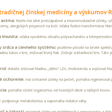
tradičnej čínskej medicíny a výskumov Re
a astma:
Reishi má silné protizápalové a imunomodulačné účinky, užív
astmy, alergických prejavoch na koži. Vďaka funkcii transformácie hli
 imunita:
vďaka vysokému obsahu polysacharidov a triterpenoidov 
 srdca a cievneho systému:
pozitívne pôsobí na široké spekt
adinu tukov v krvi, znižovať krvný tlak. Znižuje zrážanlivosť krvi. Táto j
rol:
dokáže znižovať hladinu „zlého“ LDL cholesterolu a zvyšovať hl
 ochorenie:
má ochranné účinky na pečeň, pomáha regenerovať 
cia:
pomáha očistiť organizmus od toxických látok a ťažkých kovov.
:
podporuje metabolizmus a napomáha redukcii váhy.
ť a úzkosti:
priaznivé účinky pri problémoch s nespavosťou a dok