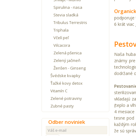
Spirulina - riasa
Organic
Stevia sladká
podporuje t
Tribulus Terrestris
6 krát via
Triphala
Včelí peľ
Pestov
Vilcacora
Zelená pšenica
Naša huba 
Zelený jačmeň
známy pre 
technologic
Ženšen - Ginseng
dodržané o
Švédske kvapky
Ťažké kovy detox
Pestovani
Vitamín C
sterilizov
Zelené potraviny
vkladajú z
(teplo a vl
Zubné pasty
4 mesiace 
tesne pod 
Odber noviniek
každým rok
že sú sprá