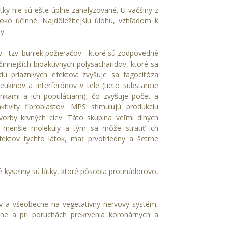
tky nie sú ešte úplne zanalyzované. U väčšiny z
soko účinné. Najdôležitejšiu úlohu, vzhľadom k
y.
- tzv. buniek požieračov - ktoré sú zodpovedné
činnejších bioaktívnych polysacharidov, ktoré sa
ádu priaznivých efektov: zvyšuje sa fagocitóza
eukínov a interferónov v tele (tieto substancie
unkami a ich populáciami), čo zvyšuje počet a
vity fibroblastov. MPS stimulujú produkciu
orby krvných ciev. Táto skupina veľmi dlhých
a menšie molekuly a tým sa môže stratiť ich
fektov týchto látok, mať prvotriedny a šetrne
kyseliny sú látky, ktoré pôsobia protinádorovo,
iev a všeobecne na vegetatívny nervový systém,
réne a pri poruchách prekrvenia koronárnych a