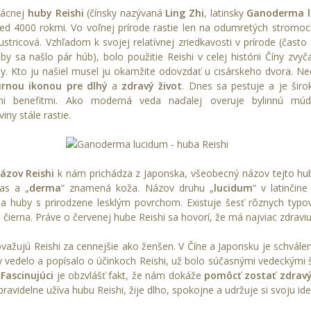
zácnej
huby Reishi
(čínsky nazývaná
Ling Zhi
, latinsky
Ganoderma 
ed 4000 rokmi. Vo voľnej prírode rastie len na odumretých stromo
 ustricová. Vzhľadom k svojej relatívnej zriedkavosti v prírode (čas
by sa našlo pár húb), bolo použitie Reishi v celej histórii Číny z
edy. Kto ju našiel musel ju okamžite odovzdať u cisárskeho dvora. N
úrnou ikonou pre dlhý
a
zdravý život
. Dnes sa pestuje a je ši
mi benefitmi. Ako moderná veda naďalej overuje bylinnú múdr
iny stále rastie.
ázov Reishi
k nám prichádza z Japonska, všeobecný názov tejto hu
as a „
derma
“ znamená koža. Názov druhu „
lucidum
“ v latinčin
a huby s prirodzene lesklým povrchom. Existuje šesť rôznych typov
 a čierna. Práve o červenej hube Reishi sa hovorí, že má najviac zdravi
važujú Reishi za cennejšie ako ženšen. V Číne a Japonsku je schvále
y vedelo a popísalo o účinkoch Reishi, už bolo súčasnými vedeckými
.
Fascinujúci
je obzvlášť fakt, že nám dokáže
pomôcť zostať zdrav
pravidelne užíva hubu Reishi, žije dlho, spokojne a udržuje si svoju id