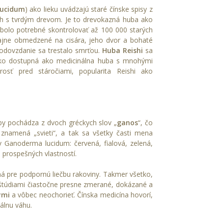
lucidum
) ako lieku uvádzajú staré čínske spisy z
ch s tvrdým drevom. Je to drevokazná huba ako
to bolo potrebné skontrolovať až 100 000 starých
vyčajne obmedzené na cisára, jeho dvor a bohaté
eodovzdanie sa trestalo smrťou.
Huba Reishi
sa
roko dostupná ako medicinálna huba s mnohými
osť pred stáročiami, popularita Reishi ako
by pochádza z dvoch gréckych slov „
ganos
“, čo
e znamená „svieti“, a tak sa všetky časti mena
 Ganoderma lucidum: červená, fialová, zelená,
u prospešných vlastností.
ná pre podpornú liečbu rakoviny. Takmer všetko,
 štúdiami čiastočne presne zmerané, dokázané a
ými
a vôbec neochorieť. Čínska medicína hovorí,
eálnu váhu.