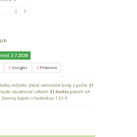
ých
ivosť 3.7.2028
Google+
Pinterest
uktu môžete získať vernostné body v počte
31
ík bude obsahovať celkom
31
bodov
potom ich
 zľavový kupón s hodnotou
1,55 €
.