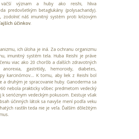
z väčší význam a huby ako reishi,
hliva
eda predovšetkým betaglukány (polysacharidy).
u, zodolniť náš imunitný systém proti krízovým
ajších účinkov
.
anizmu, ich úloha je iná. Za ochranu organizmu
u, imunitný systém tela. Huba Reishi je práve
čeniu viac ako 20 chorôb a ďalších zdravotných
anorexia, gastritídy, hemoroidy, diabetes,
py karcinómov.... K tomu, aby liek z Reishi bol
nie a druhým je spracovanie huby. Ganoderma sa
1960 nebola prakticky vôbec predmetom vedecký
j k serióznym vedeckým pokusom. Existuje však
sah účinných látok sa navyše mení podľa veku
hatých rastlín teda nie je veľa. Ďalším dôležitým
zmus.