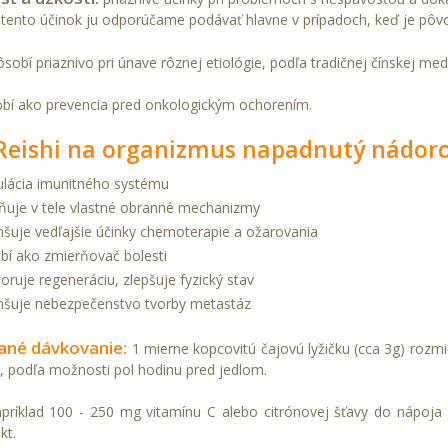
e tento účinok ju odporúčame podávať hlavne v prípadoch, keď je pôv
sobí priaznivo pri únave rôznej etiológie, podľa tradičnej čínskej medi
obí ako prevencia pred onkologickým ochorením.
 Reishi na organizmus napadnutý nádo
ulácia imunitného systému
lňuje v tele vlastné obranné mechanizmy
šuje vedľajšie účinky chemoterapie a ožarovania
bí ako zmierňovač bolesti
oruje regeneráciu, zlepšuje fyzický stav
šuje nebezpečenstvo tvorby metastáz
ané dávkovanie:
1 mierne kopcovitú čajovú lyžičku (cca 3g) rozmi
, podľa možnosti pol hodinu pred jedlom.
apríklad 100 - 250 mg vitamínu C alebo citrónovej šťavy do nápoja
kt.