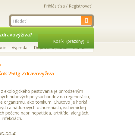
Prihlásiť sa / Registrovať
zdravovýživa?
Košík
(prázdny)
kcie
Výpredaj
Doprava a platba
Kontakt
a
šok 250g Zdravovýživa
 z ekologického pestovania je prirodzeným
ných hubových polysacharidov na regeneráciu,
enie organizmu, ako tonikum. Chuťovo je horká,
tných a nádorových ochoreniach, ischemickej
 pečene napr. hepatitída, artritíde, alergiách,
 infekciách.
35,50 €