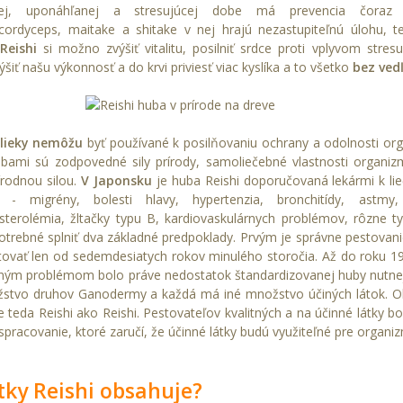
ej, uponáhľanej a stresujúcej dobe má prevencia čora
cordyceps
,
maitake
a
shitake
v nej hrajú nezastupiteľnú úlohu, t
Reishi
si možno zvýšiť vitalitu, posilniť srdce proti vplyvom stres
šiť našu výkonnosť a do krvi priviesť viac kyslíka a to všetko
bez vedľ
lieky nemôžu
byť používané k posilňovaniu ochrany a odolnosti org
bami sú zodpovedné sily prírody, samoliečebné vlastnosti organizm
írodnou silou.
V Japonsku
je huba Reishi doporučovaná lekármi k lie
 - migrény, bolesti hlavy, hypertenzia, bronchitídy, astmy, 
sterolémia, žltačky typu B, kardiovaskulárnych problémov, rôzne ty
potrebné splniť dva základné predpoklady. Prvým je správne pestova
tovať len od sedemdesiatych rokov minulého storočia. Až do roku 
avným problémom bolo práve nedostatok štandardizovanej huby nutne
stvo druhov Ganodermy a každá má iné množstvo účiných látok. Ob
e teda Reishi ako Reishi. Pestovateľov kvalitných a na účinné látky bo
pracovanie, ktoré zaručí, že účinné látky budú využiteľné pre organi
tky Reishi obsahuje?