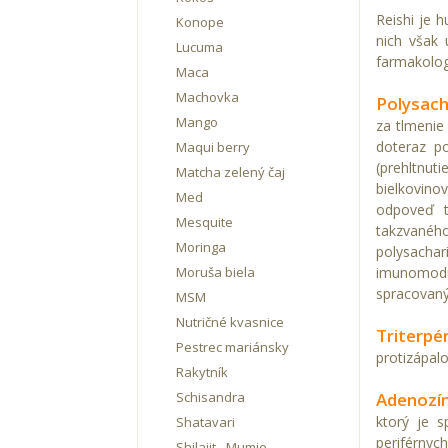
Reishi je 
Konope
nich však 
Lucuma
farmakolog
Maca
Machovka
Polysach
Mango
za tlmenie 
doteraz po
Maqui berry
(prehltnut
Matcha zelený čaj
bielkovino
Med
odpoveď t
Mesquite
takzvaného
Moringa
polysacha
Moruša biela
imunomodul
spracovaný
MSM
Nutričné kvasnice
Triterpé
Pestrec mariánsky
protizápalo
Rakytník
Schisandra
Adenozín
ktorý je s
Shatavari
periférnych
Shilajit - Mumio