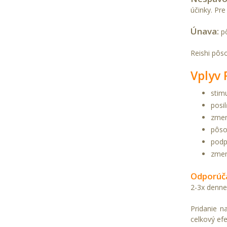
účinky. Pr
Únava:
pô
Reishi pôs
Vplyv
stim
posi
zmen
pôso
podp
zmen
Odporúč
2-3x denne
Pridanie n
celkový efe