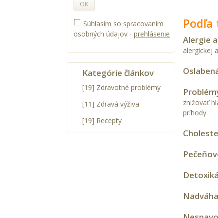
OK
Podľa 
Súhlasím so spracovaním
osobných údajov -
prehlásenie
Alergie 
alergickej 
Oslabená
Kategórie článkov
[19] Zdravotné problémy
Problémy
znižovať hl
[11] Zdravá výživa
príhody.
[19] Recepty
Choleste
Pečeňové
Detoxiká
Nadváha
Nespavos