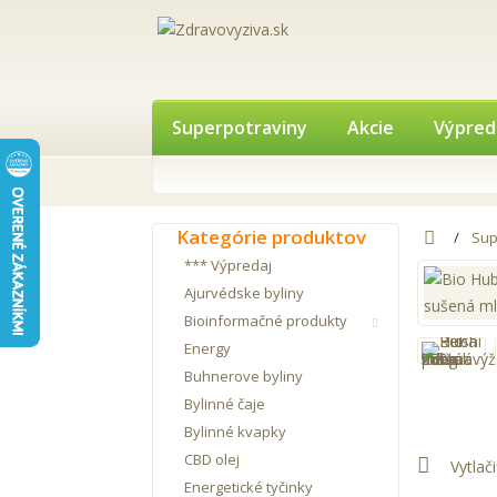
Superpotraviny
Akcie
Výpred
Kategórie produktov
Sup
*** Výpredaj
Ajurvédske byliny
Bioinformačné produkty
Energy
Buhnerove byliny
Bylinné čaje
Bylinné kvapky
CBD olej
Vytlači
Energetické tyčinky