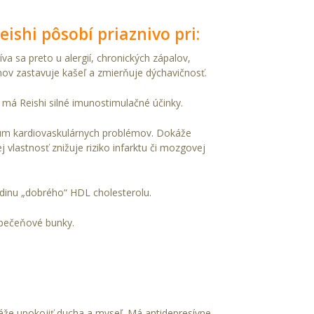
ishi pôsobí priaznivo pri:
a sa preto u alergií, chronických zápalov,
enov zastavuje kašeľ a zmierňuje dýchavičnosť.
má Reishi silné imunostimulačné účinky.
rum kardiovaskulárnych problémov. Dokáže
ej vlastnosť znižuje riziko infarktu či mozgovej
adinu „dobrého“ HDL cholesterolu.
pečeňové bunky.
áže upokojiť ducha a myseľ. Má antidepresívne