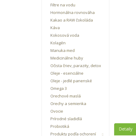
Filtre na vodu
Hormonálna rovnováha
Kakao a RAW čokoláda
Káva
Kokosová voda
Kolagén
Manuka med
Medicinálne huby
Očista čriev, parazity, detox
Oleje - esenciálne
Oleje - jedlé panenské
Omega 3
Orechové maslá
Orechy a semienka
Ovocie
Prírodné sladidlá
Probiotiká
Detaily
Produkty podľa ochorení