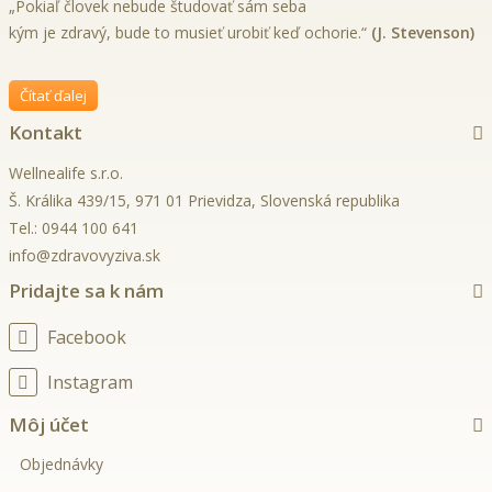
„Pokiaľ človek nebude študovať sám seba
kým je zdravý, bude to musieť urobiť keď ochorie.“
(J. Stevenson)
Čítať ďalej
Kontakt
Wellnealife s.r.o.
Š. Králika 439/15, 971 01 Prievidza, Slovenská republika
Tel.:
0944 100 641
info@zdravovyziva.sk
Pridajte sa k nám
Facebook
Instagram
Môj účet
Objednávky