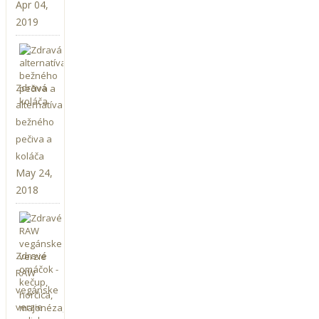
Apr 04,
2019
Zdravá
alternatíva
bežného
pečiva a
koláča
May 24,
2018
Zdravé
RAW
vegánske
verzie