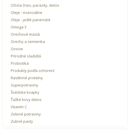
Očista čriev, parazity, detox
Oleje - esenciálne
Oleje - jedlé panenské
Omega 3
Orechové maslá
Orechy a semienka
Ovocie
Prírodné sladidlá
Probiotiká
Produkty podľa ochorení
Rastlinné proteíny
Superpotraviny
Švédske kvapky
Ťažké kovy detox
Vitamín C
Zelené potraviny
Zubné pasty