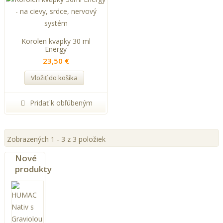
Korolen kvapky 30 ml
Energy
23,50 €
Vložiť do košíka
Pridať k obľúbeným
Zobrazených 1 - 3 z 3 položiek
Nové
produkty
HUMAC
Nativ
s
Graviolou
90