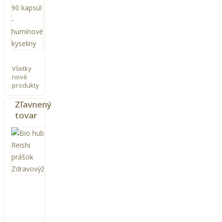
kapsúl
-
humínové
kyseliny
39,90 €
Všetky
nové
produkty
Zľavnený
tovar
BIO
Huba
Reishi
prášok
250g
Zdravovýživa
31,95 €
35,50
€