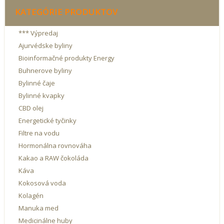
KATEGÓRIE PRODUKTOV
*** Výpredaj
Ajurvédske byliny
Bioinformačné produkty Energy
Buhnerove byliny
Bylinné čaje
Bylinné kvapky
CBD olej
Energetické tyčinky
Filtre na vodu
Hormonálna rovnováha
Kakao a RAW čokoláda
Káva
Kokosová voda
Kolagén
Manuka med
Medicinálne huby