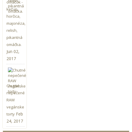
omáčok -
kečup,
horčica,
majonéza,
relish,
pikantná
omáčka.
Jun 02,
2017
Chutné
nepečené
RAW
vegánske
Feb
torty
24, 2017