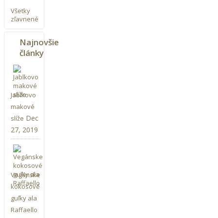
Všetky
zľavnené
Najnovšie
články
Jablkovo
makové
Dec
slíže
27, 2019
Vegánske
kokosové
guľky ala
Raffaello