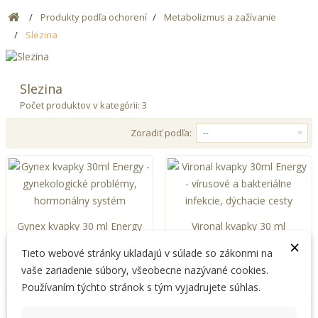
Produkty podľa ochorení
Metabolizmus a zažívanie
Slezina
Slezina
Počet produktov v kategórii: 3
Zoradiť podľa:
--
Gynex kvapky 30 ml Energy
Vironal kvapky 30 ml
Energy
×
23,50 €
Tieto webové stránky ukladajú v súlade so zákonmi na
23,50 €
Vložiť do košíka
vaše zariadenie súbory, všeobecne nazývané cookies.
Vložiť do košíka
Používaním týchto stránok s tým vyjadrujete súhlas.
Pridať k obľúbeným
Pridať k obľúbeným