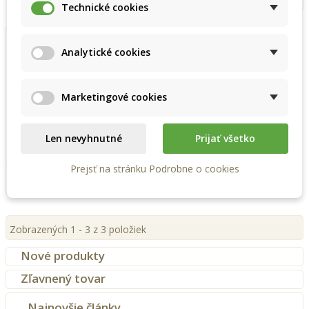
Technické cookies
Analytické cookies
Drags Imun kvapky 30 ml
Marketingové cookies
Energy
26,00 €
Len nevyhnutné
Prijať všetko
Vložiť do košíka
Prejsť na stránku Podrobne o cookies
Pridať k obľúbeným
Zobrazených 1 - 3 z 3 položiek
Nové produkty
Zľavnený tovar
Najnovšie články