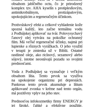
obsahom jablčného octu, čo je prirodzený
komplex tzv. AHA kyselín s protiplesňovým,
antimikrobiálnym, protizápalovým,
upokojujúcim a regeneračným účinkom.
Protivráskový efekt a celkové vyhladenie kože
spozná každý, kto začne termálnu vodu
z Podhájskej aplikovať na tvár. Polovysychavý
ľanový olej vytvára na pokožke ochranný
film. Má veľké regeneračné účinky, najmä pri
lupienke a rôznych vyrážkach. O jeho využití
v terapii je zmienka už v Biblii. Ostatné
rastlinné oleje, ako ricínový, sezamový alebo
sójový, istotne neostávajú pozadu so svojimi
prednosťami.
Voda z Podhájskej sa vyznačuje i veľkým
obsahom lítia. Tento prvok sa využíva
na upokojenie organizmu pri depresiách.
Pankreas tento prvok akumuluje a lítium
aplikované zvonka v kréme nad tento orgán,
má pozitívny vplyv na jeho stav.
Prednosťou infokozmetiky firmy ENERGY je
jej široké, ľahké a efektívne použitie.