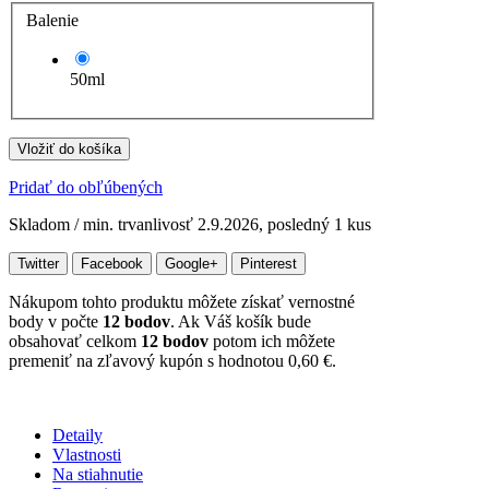
Balenie
50ml
Vložiť do košíka
Pridať do obľúbených
Skladom / min. trvanlivosť 2.9.2026, posledný 1 kus
Twitter
Facebook
Google+
Pinterest
Nákupom tohto produktu môžete získať vernostné
body v počte
12
bodov
. Ak Váš košík bude
obsahovať celkom
12
bodov
potom ich môžete
premeniť na zľavový kupón s hodnotou
0,60 €
.
Detaily
Vlastnosti
Na stiahnutie