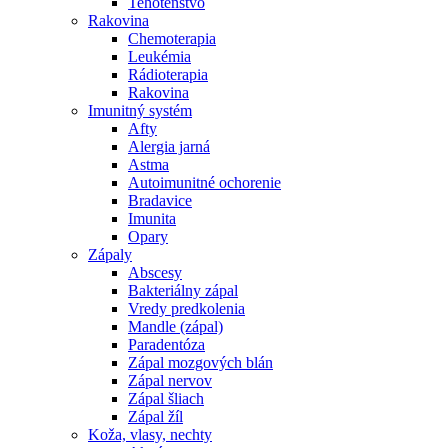
Tehotenstvo
Rakovina
Chemoterapia
Leukémia
Rádioterapia
Rakovina
Imunitný systém
Afty
Alergia jarná
Astma
Autoimunitné ochorenie
Bradavice
Imunita
Opary
Zápaly
Abscesy
Bakteriálny zápal
Vredy predkolenia
Mandle (zápal)
Paradentóza
Zápal mozgových blán
Zápal nervov
Zápal šliach
Zápal žíl
Koža, vlasy, nechty