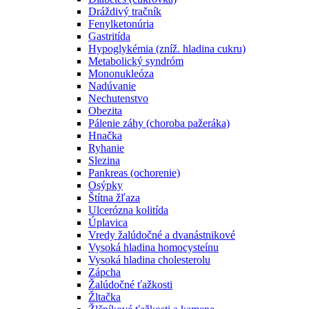
Dráždivý tračník
Fenylketonúria
Gastritída
Hypoglykémia (zníž. hladina cukru)
Metabolický syndróm
Mononukleóza
Nadúvanie
Nechutenstvo
Obezita
Pálenie záhy (choroba pažeráka)
Hnačka
Ryhanie
Slezina
Pankreas (ochorenie)
Osýpky
Štítna žľaza
Ulcerózna kolitída
Úplavica
Vredy žalúdočné a dvanástnikové
Vysoká hladina homocysteínu
Vysoká hladina cholesterolu
Zápcha
Žalúdočné ťažkosti
Žltačka