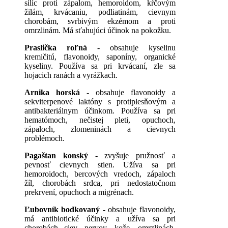
silíc proti zápalom, hemoroidom, kŕčovým
žilám, krvácaniu, podliatinám, cievnym
chorobám, svrbivým ekzémom a proti
omrzlinám. Má sťahujúci účinok na pokožku.
Praslička roľná
- obsahuje kyselinu
kremičitú, flavonoidy, saponíny, organické
kyseliny. Používa sa pri krvácaní, zle sa
hojacich ranách a vyrážkach.
Arnika horská
- obsahuje flavonoidy a
sekviterpenové laktóny s protiplesňovým a
antibakteriálnym účinkom. Používa sa pri
hematómoch, nečistej pleti, opuchoch,
zápaloch, zlomeninách a cievnych
problémoch.
Pagaštan konský
- zvyšuje pružnosť a
pevnosť cievnych stien. Užíva sa pri
hemoroidoch, bercových vredoch, zápaloch
žíl, chorobách srdca, pri nedostatočnom
prekrvení, opuchoch a migrénach.
Ľubovník bodkovaný
- obsahuje flavonoidy,
má antibiotické účinky a užíva sa pri
chorobách ciev, nervov, kože, omrzlinách,