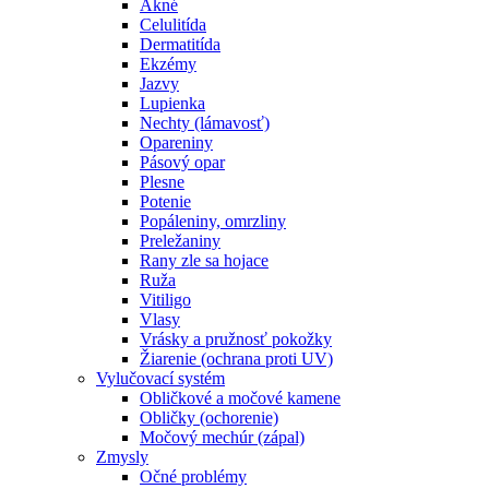
Akné
Celulitída
Dermatitída
Ekzémy
Jazvy
Lupienka
Nechty (lámavosť)
Opareniny
Pásový opar
Plesne
Potenie
Popáleniny, omrzliny
Preležaniny
Rany zle sa hojace
Ruža
Vitiligo
Vlasy
Vrásky a pružnosť pokožky
Žiarenie (ochrana proti UV)
Vylučovací systém
Obličkové a močové kamene
Obličky (ochorenie)
Močový mechúr (zápal)
Zmysly
Očné problémy