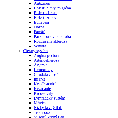
Autizmus
Bolesti hlavy, migréna
Bolesti chrbta
Bolesti zubov
Epilepsia
Obrna
Pamäť
Parkinsonova choroba
Roztrúsená skleróza
Senilita
Cievny systém
Angina pectoris
Artérioskleróza
Arytmia
Hemoroidy
Chudokrvnosť
Infarkt
Krv (čistenie)
Krvácanie
Kŕčové žily
Lymfatický systém
Mŕtvica
Nízky krvný tlak
Trombóza
Vysoký krvný tlak