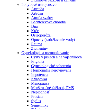
Žlčníkové ťažkosti a kamene
Pohybové ústrojenstvo
Artritída
Artróza
Atrofia svalov
Bechterevova choroba
Dna
Kŕče
Osteoporóza
Opuchy (zadržiavanie vody)
Reuma
Zlomeniny
Gynekológia a rozmnožovanie
Cysty v prsiach a na vaječníkoch
Frigidita
Gynekologické ochorenia
Hormonálna nerovnováha
Impotencia
Kvapavka
Menopauza
Menštruačné ťažkosti, PMS
Neplodnosť
Prostata
Syfilis
Semenníky