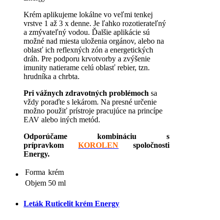
Krém aplikujeme lokálne vo veľmi tenkej
vrstve 1 až 3 x denne. Je ľahko rozotierateľný
a zmývateľný vodou. Ďalšie aplikácie sú
možné nad miesta uloženia orgánov, alebo na
oblasť ich reflexných zón a energetických
dráh. Pre podporu krvotvorby a zvýšenie
imunity natierame celú oblasť rebier, tzn.
hrudníka a chrbta.
Pri vážnych zdravotných problémoch
sa
vždy poraďte s lekárom. Na presné určenie
možno použiť prístroje pracujúce na princípe
EAV alebo iných metód.
Odporúčame kombináciu s
prípravk
om
KOROLEN
spoločnosti
Energy.
Forma
krém
Objem
50 ml
Leták Ruticelit krém Energy