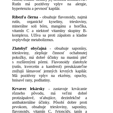
Rutín má pozitívny vplyv na alergie,
hypertenziu a pevnosť kapilár.
Ríbezľa čierna
- obsahuje flavonoidy, najmä
rutín, organické kyseliny, triesloviny,
minerálne soli bóru, mangánu a horčíka,
vitamín C a niektoré vitamíny skupiny B-
komplexu. Užíva sa proti zápalom a kladne
ovplyvňuje metabolizmus.
Zlatobyľ obyčajná
- obsahuje saponíny,
triesloviny, zlepšuje činnosť ochabnutej
pokožky, má dobré účinky na mastnú pleť
s rozšírenými pórmi. Flavonoidy zlatobyle
(rutín, kvercetin a kamferol) preukázateľne
znižujú lámavosť jemných krvných kapilár.
Má pozitívny vplyv na ekzémy, opuchy,
hnisavé rany, podliatiny.
Krvavec lekársky
- zastavuje krvácanie
rôzneho pôvodu, má veľmi dobré
protizápalové, sťahujúce, dezinfekčné a
antibakteriálne účinky. Pôsobí dobre proti
prvokom, obsahuje triesloviny, saponíny,
flavonoidy, vitamín C, fytoncídy, tanín a