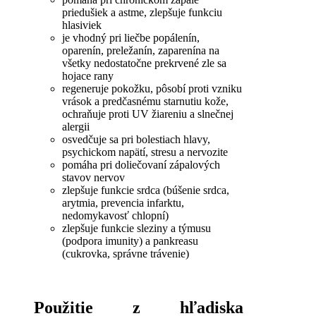
priedušiek
a
astme
,
zlepšuje
funkciu
hlasiviek
je
vhodný pri
liečbe
popálenín
,
oparenín
,
preležanín
,
zaparenín
a
na
všetky
nedostatočne
prekrvené
zle sa
hojace
rany
regeneruje
pokožku
,
pôsobí
proti
vzniku
vrások
a
predčasnému
starnutiu
kože
,
ochraňuje
proti
UV
žiareniu
a
slnečnej
alergii
osvedčuje
sa
pri
bolestiach
hlavy
,
psychickom
napätí
,
stresu
a
nervozite
pomáha pri
doliečovaní
zápalových
stavov
nervov
zlepšuje
funkcie
srdca
(
búšenie
srdca
,
arytmia
,
prevencia
infarktu
,
nedomykavosť
chlopní
)
zlepšuje funkcie
sleziny
a
týmusu
(
podpora
imunity
)
a
pankreasu
(
cukrovka,
správne trávenie
)
Použitie z hľadiska