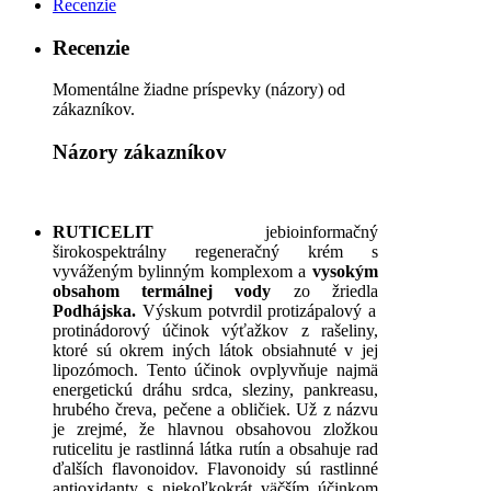
Recenzie
Recenzie
Momentálne žiadne príspevky (názory) od
zákazníkov.
Názory zákazníkov
RUTICELIT
jebioinformačný
širokospektrálny regeneračný krém s
vyváženým bylinným komplexom a
vysokým
obsahom termálnej vody
zo žriedla
Podhájska.
Výskum potvrdil protizápalový a
protinádorový účinok výťažkov z rašeliny,
ktoré sú okrem iných látok obsiahnuté v jej
lipozómoch. Tento účinok ovplyvňuje najmä
energetickú dráhu srdca, sleziny, pankreasu,
hrubého čreva, pečene a obličiek. Už z názvu
je zrejmé, že hlavnou obsahovou zložkou
ruticelitu je rastlinná látka rutín a obsahuje rad
ďalších flavonoidov. Flavonoidy sú rastlinné
antioxidanty s niekoľkokrát väčším účinkom