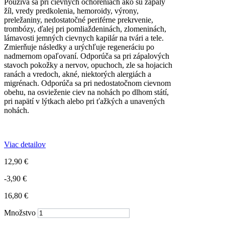
Používa sa pri cievnych ochoreniach ako sú zápaly
žíl, vredy predkolenia, hemoroidy, výrony,
preležaniny, nedostatočné periférne prekrvenie,
trombózy, ďalej pri pomliaždeninách, zlomeninách,
lámavosti jemných cievnych kapilár na tvári a tele.
Zmierňuje následky a urýchľuje regeneráciu po
nadmernom opaľovaní. Odporúča sa pri zápalových
stavoch pokožky a nervov, opuchoch, zle sa hojacich
ranách a vredoch, akné, niektorých alergiách a
migrénach. Odporúča sa pri nedostatočnom cievnom
obehu, na osvieženie ciev na nohách po dlhom státí,
pri napätí v lýtkach alebo pri ťažkých a unavených
nohách.
Viac detailov
12,90 €
-3,90 €
16,80 €
Množstvo