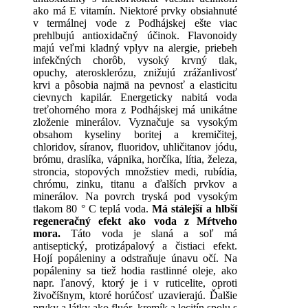
ako má E vitamín. Niektoré prvky obsiahnuté
v termálnej vode z Podhájskej ešte viac
prehlbujú antioxidačný účinok. Flavonoidy
majú veľmi kladný vplyv na alergie, priebeh
infekčných chorôb, vysoký krvný tlak,
opuchy, aterosklerózu, znižujú zrážanlivosť
krvi a pôsobia najmä na pevnosť a elasticitu
cievnych kapilár. Energeticky nabitá voda
treťohorného mora z Podhájskej má unikátne
zloženie minerálov. Vyznačuje sa vysokým
obsahom kyseliny boritej a kremičitej,
chloridov, síranov, fluoridov, uhličitanov jódu,
brómu, draslíka, vápnika, horčíka, lítia, železa,
stroncia, stopových množstiev medi, rubídia,
chrómu, zinku, titanu a ďalších prvkov a
minerálov. Na povrch tryská pod vysokým
tlakom 80 ° C teplá voda.
Má stálejší a hlbší
regeneračný efekt ako voda z Mŕtveho
mora.
Táto voda je slaná a soľ má
antiseptický, protizápalový a čistiaci efekt.
Hojí popáleniny a odstraňuje únavu očí. Na
popáleniny sa tiež hodia rastlinné oleje, ako
napr. ľanový, ktorý je i v ruticelite, oproti
živočíšnym, ktoré horúčosť uzavierajú. Ďalšie
prvky a látky ako fluór, kremík a lecitín spolu s