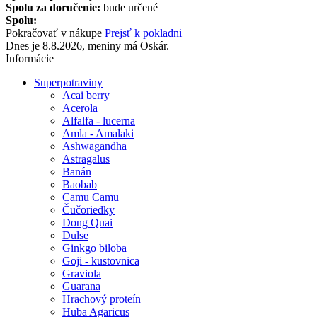
Spolu za doručenie:
bude určené
Spolu:
Pokračovať v nákupe
Prejsť k pokladni
Dnes je 8.8.2026, meniny má Oskár.
Informácie
Superpotraviny
Acai berry
Acerola
Alfalfa - lucerna
Amla - Amalaki
Ashwagandha
Astragalus
Banán
Baobab
Camu Camu
Čučoriedky
Dong Quai
Dulse
Ginkgo biloba
Goji - kustovnica
Graviola
Guarana
Hrachový proteín
Huba Agaricus