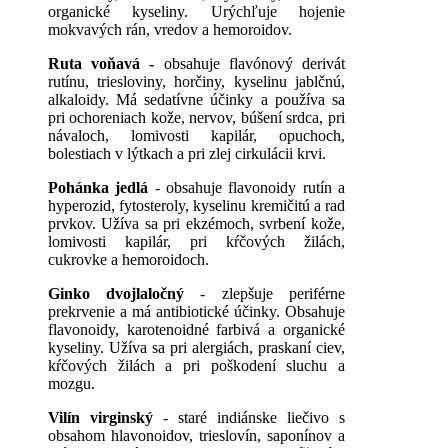
organické kyseliny. Urýchľuje hojenie
mokvavých rán, vredov a hemoroidov.
Ruta voňavá -
obsahuje flavónový derivát
rutínu, triesloviny, horčiny, kyselinu jablčnú,
alkaloidy. Má sedatívne účinky a používa sa
pri ochoreniach kože, nervov, búšení srdca, pri
návaloch, lomivosti kapilár, opuchoch,
bolestiach v lýtkach a pri zlej cirkulácii krvi.
Pohánka jedlá
- obsahuje flavonoidy rutín a
hyperozid, fytosteroly, kyselinu kremičitú a rad
prvkov. Užíva sa pri ekzémoch, svrbení kože,
lomivosti kapilár, pri kŕčových žilách,
cukrovke a hemoroidoch.
Ginko dvojlaločný
- zlepšuje periférne
prekrvenie a má antibiotické účinky. Obsahuje
flavonoidy, karotenoidné farbivá a organické
kyseliny. Užíva sa pri alergiách, praskaní ciev,
kŕčových žilách a pri poškodení sluchu a
mozgu.
Vilín virginský
- staré indiánske liečivo s
obsahom hlavonoidov, trieslovín, saponínov a