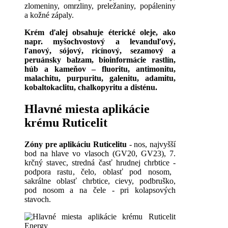
zlomeniny, omrzliny, preležaniny, popáleniny
a kožné zápaly.
Krém ďalej obsahuje éterické oleje, ako
napr. myšochvostový a levanduľový,
ľanový, sójový, ricínový, sezamový a
peruánsky balzam, bioinformácie rastlín,
húb a kameňov – fluoritu, antimonitu,
malachitu, purpuritu, galenitu, adamitu,
kobaltokaclitu, chalkopyritu a disténu.
Hlavné miesta aplikácie
krému Ruticelit
Zóny
pre
aplikáciu
Ruticelitu
-
nos
,
najvyšší
bod
na
hlave
vo
vlasoch
(
GV20,
GV23
),
7.
krčný stavec
,
stredná časť
hrudnej
chrbtice
-
podpora rastu
,
čelo
,
oblasť
pod
nosom
,
sakrálne
oblasť
chrbtice
,
cievy
,
podbruško
,
pod
nosom
a
na
čele
-
pri
kolapsových
stavoch
.