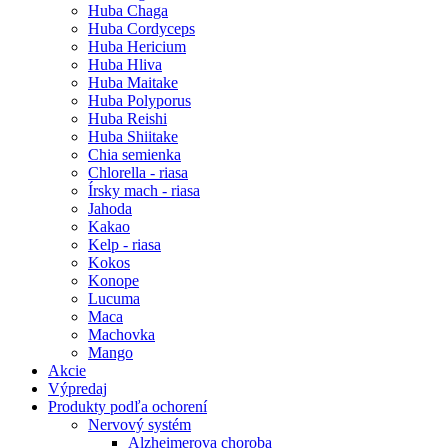
Huba Chaga
Huba Cordyceps
Huba Hericium
Huba Hliva
Huba Maitake
Huba Polyporus
Huba Reishi
Huba Shiitake
Chia semienka
Chlorella - riasa
Írsky mach - riasa
Jahoda
Kakao
Kelp - riasa
Kokos
Konope
Lucuma
Maca
Machovka
Mango
Akcie
Výpredaj
Produkty podľa ochorení
Nervový systém
Alzheimerova choroba