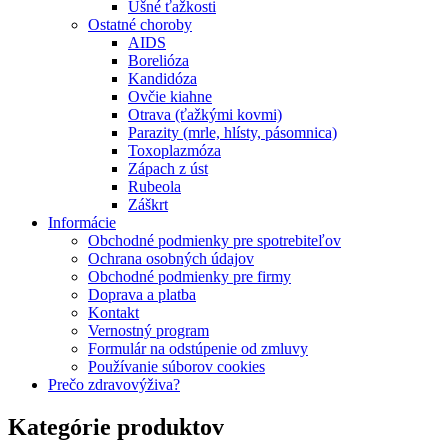
Ušné ťažkosti
Ostatné choroby
AIDS
Borelióza
Kandidóza
Ovčie kiahne
Otrava (ťažkými kovmi)
Parazity (mrle, hlísty, pásomnica)
Toxoplazmóza
Zápach z úst
Rubeola
Záškrt
Informácie
Obchodné podmienky pre spotrebiteľov
Ochrana osobných údajov
Obchodné podmienky pre firmy
Doprava a platba
Kontakt
Vernostný program
Formulár na odstúpenie od zmluvy
Používanie súborov cookies
Prečo zdravovýživa?
Kategórie produktov