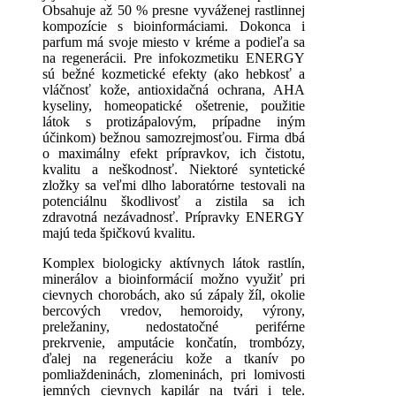
Obsahuje až 50 % presne vyváženej rastlinnej
kompozície s bioinformáciami. Dokonca i
parfum má svoje miesto v kréme a podieľa sa
na regenerácii. Pre infokozmetiku ENERGY
sú bežné kozmetické efekty (ako hebkosť a
vláčnosť kože, antioxidačná ochrana, AHA
kyseliny, homeopatické ošetrenie, použitie
látok s protizápalovým, prípadne iným
účinkom) bežnou samozrejmosťou. Firma dbá
o maximálny efekt prípravkov, ich čistotu,
kvalitu a neškodnosť. Niektoré syntetické
zložky sa veľmi dlho laboratórne testovali na
potenciálnu škodlivosť a zistila sa ich
zdravotná nezávadnosť. Prípravky ENERGY
majú teda špičkovú kvalitu.
Komplex biologicky aktívnych látok rastlín,
minerálov a bioinformácií možno využiť pri
cievnych chorobách, ako sú zápaly žíl, okolie
bercových vredov, hemoroidy, výrony,
preležaniny, nedostatočné periférne
prekrvenie, amputácie končatín, trombózy,
ďalej na regeneráciu kože a tkanív po
pomliaždeninách, zlomeninách, pri lomivosti
jemných cievnych kapilár na tvári i tele.