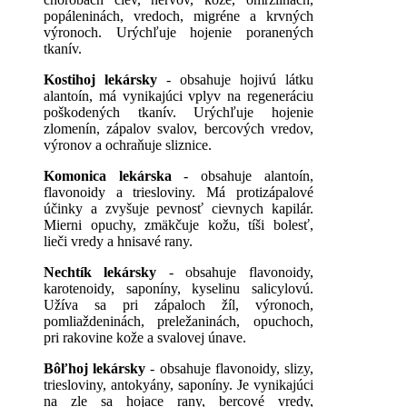
popáleninách, vredoch, migréne a krvných
výronoch. Urýchľuje hojenie poranených
tkanív.
Kostihoj lekársky
- obsahuje hojivú látku
alantoín, má vynikajúci vplyv na regeneráciu
poškodených tkanív. Urýchľuje hojenie
zlomenín, zápalov svalov, bercových vredov,
výronov a ochraňuje sliznice.
Komonica lekárska
- obsahuje alantoín,
flavonoidy a triesloviny. Má protizápalové
účinky a zvyšuje pevnosť cievnych kapilár.
Mierni opuchy, zmäkčuje kožu, tíši bolesť,
lieči vredy a hnisavé rany.
Nechtík lekársky
- obsahuje flavonoidy,
karotenoidy, saponíny, kyselinu salicylovú.
Užíva sa pri zápaloch žíl, výronoch,
pomliaždeninách, preležaninách, opuchoch,
pri rakovine kože a svalovej únave.
Bôľhoj lekársky
- obsahuje flavonoidy, slizy,
triesloviny, antokyány, saponíny. Je vynikajúci
na zle sa hojace rany, bercové vredy,