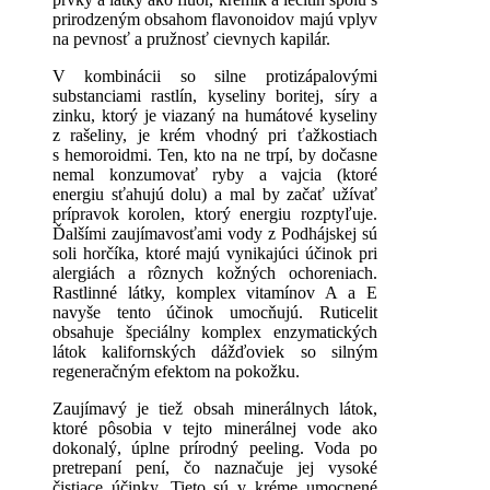
prirodzeným obsahom flavonoidov majú vplyv
na pevnosť a pružnosť cievnych kapilár.
V kombinácii so silne protizápalovými
substanciami rastlín, kyseliny boritej, síry a
zinku, ktorý je viazaný na humátové kyseliny
z rašeliny, je krém vhodný pri ťažkostiach
s hemoroidmi. Ten, kto na ne trpí, by dočasne
nemal konzumovať ryby a vajcia (ktoré
energiu sťahujú dolu) a mal by začať užívať
prípravok korolen, ktorý energiu rozptyľuje.
Ďalšími zaujímavosťami vody z Podhájskej sú
soli horčíka, ktoré majú vynikajúci účinok pri
alergiách a rôznych kožných ochoreniach.
Rastlinné látky, komplex vitamínov A a E
navyše tento účinok umocňujú. Ruticelit
obsahuje špeciálny komplex enzymatických
látok kalifornských dážďoviek so silným
regeneračným efektom na pokožku.
Zaujímavý je tiež obsah minerálnych látok,
ktoré pôsobia v tejto minerálnej vode ako
dokonalý, úplne prírodný peeling. Voda po
pretrepaní pení, čo naznačuje jej vysoké
čistiace účinky. Tieto sú v kréme umocnené