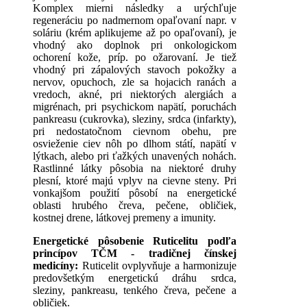
Komplex mierni následky a urýchľuje
regeneráciu po nadmernom opaľovaní napr. v
soláriu (krém aplikujeme až po opaľovaní), je
vhodný ako doplnok pri onkologickom
ochorení kože, príp. po ožarovaní. Je tiež
vhodný pri zápalových stavoch pokožky a
nervov, opuchoch, zle sa hojacich ranách a
vredoch, akné, pri niektorých alergiách a
migrénach, pri psychickom napätí, poruchách
pankreasu (cukrovka), sleziny, srdca (infarkty),
pri nedostatočnom cievnom obehu, pre
osvieženie ciev nôh po dlhom státí, napätí v
lýtkach, alebo pri ťažkých unavených nohách.
Rastlinné látky pôsobia na niektoré druhy
plesní, ktoré majú vplyv na cievne steny. Pri
vonkajšom použití pôsobí na energetické
oblasti hrubého čreva, pečene, obličiek,
kostnej drene, látkovej premeny a imunity.
Energetické pôsobenie Ruticelitu podľa
princípov TČM -
tradičnej čínskej
medicíny
:
Ruticelit
ovplyvňuje
a
harmonizuje
predovšetkým
energetickú
dráhu
srdca
,
sleziny
,
pankreasu
,
tenkého
čreva
,
pečene
a
obličiek
.