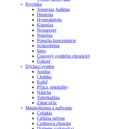
Psychika
Anorexia, bulímia
Depresia
Hyperaktivita
Kinetóza
Nespavosť
Neuróza
Porucha koncentrácie
Schizofrénia
Stres
Únavový syndróm chronický
Úzkosť
Dýchací systém
Angína
Chrípka
Kašeľ
Pľúca, priedušky
Nádcha
Tuberkulóza
Zápal pľúc
Metabolizmus a zažívanie
Celiakia
Cirhóza pečene
Crohnova choroba
Diabetes (cukrovka)