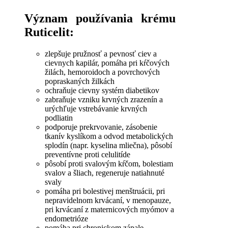
Význam používania krému
Ruticelit
:
zlepšuje
pružnosť
a
pevnosť
ciev
a
cievnych
kapilár
,
pomáha pri
kŕčových
žilách
,
hemoroidoch
a
povrchových
popraskaných
žilkách
ochraňuje
cievny
systém
diabetikov
zabraňuje
vzniku
krvných
zrazenín
a
urýchľuje
vstrebávanie
krvných
podliatin
podporuje
prekrvovanie
,
zásobenie
tkanív
kyslíkom
a
odvod
metabolických
splodín
(
napr.
kyselina
mliečna
)
, pôsobí
preventívne proti
celulitíde
pôsobí
proti
svalovým
kŕčom
,
bolestiam
svalov
a
šliach
,
regeneruje
natiahnuté
svaly
pomáha
pri bolestivej
menštruácii
,
pri
nepravidelnom
krvácaní
,
v
menopauze
,
pri krvácaní
z
maternicových
myómov
a
endometrióze
pomáha pri
chronickom
zápale