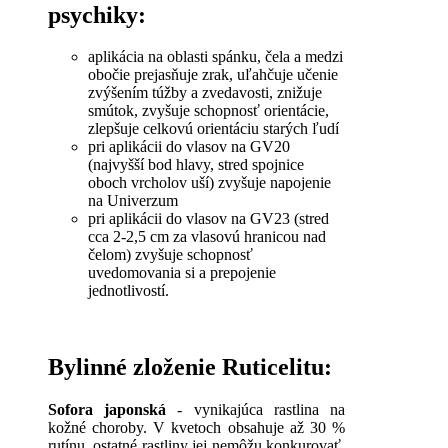
psychiky:
aplikácia
na oblasti
spánku
,
čela
a
medzi
obočie
prejasňuje
zrak
,
uľahčuje
učenie
zvýšením
túžby
a
zvedavosti
,
znižuje
smútok
,
zvyšuje
schopnosť
orientácie
,
zlepšuje
celkovú
orientáciu
starých
ľudí
pri aplikácii
do
vlasov
na
GV20
(
najvyšší bod
hlavy
,
stred
spojnice
oboch
vrcholov
uší
)
zvyšuje
napojenie
na
Univerzum
pri aplikácii
do
vlasov
na
GV23
(
stred
cca
2-2,5
cm
za
vlasovú
hranicou
nad
čelom
)
zvyšuje
schopnosť
uvedomovania
si
a
prepojenie
jednotlivostí
.
Bylinné zloženie Ruticelitu:
Sofora japonská
- vynikajúca rastlina na
kožné choroby. V kvetoch obsahuje až 30 %
rutínu, ostatné rastliny jej nemôžu konkurovať.