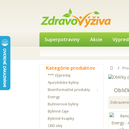
Superpotraviny
Akcie
Výpred
Kategórie produktov
Pro
*** Výpredaj
Ajurvédske byliny
Oblič
Bioinformačné produkty
Energy
Zobrazeni
Buhnerove byliny
Bylinné čaje
Bylinné kvapky
CBD olej