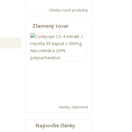
Všetky nové produkty
Zľavnený tovar
Cordyceps
CS-
4
extrakt
90kps
x
500mg
MycoMedica
25,90 €
28,50
€
Všetky zľavnené
Najnovšie články