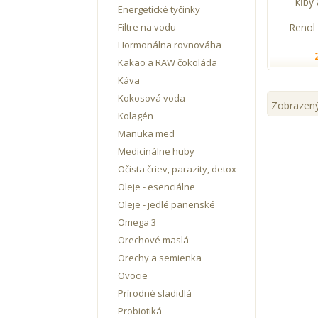
Energetické tyčinky
Renol
Filtre na vodu
Hormonálna rovnováha
Kakao a RAW čokoláda
Káva
Kokosová voda
Zobrazenýc
Kolagén
Manuka med
Medicinálne huby
Očista čriev, parazity, detox
Oleje - esenciálne
Oleje - jedlé panenské
Omega 3
Orechové maslá
Orechy a semienka
Ovocie
Prírodné sladidlá
Probiotiká