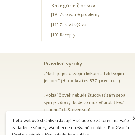
Kategórie článkov
[19] Zdravotné problémy
[11] Zdravá výživa
[19] Recepty
Pravdivé výroky
„Nech je jedlo tvojím liekom a liek tvojím
jedlom.“
(Hippokrates 377. pred. n. l.)
„Pokiaľ človek nebude študovať sám seba
kým je zdravý, bude to musieť urobiť keď
ochorie.“
(J. Stevenson)
Tieto webové stránky ukladajú v súlade so zákonmi na vaše
Čítať ďalej
zariadenie súbory, všeobecne nazývané cookies. Používaním
týchto stránok s tým vyjadrujete súhlas.