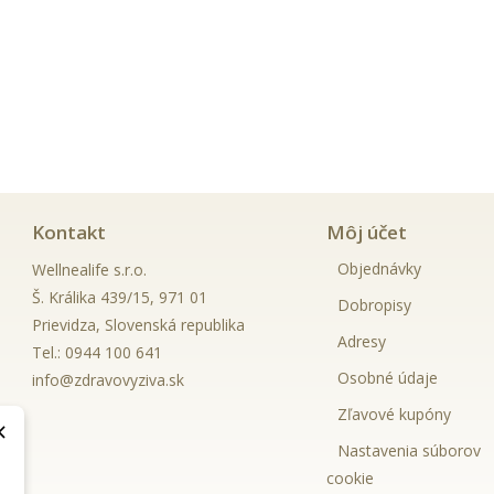
Kontakt
Môj účet
Objednávky
Wellnealife s.r.o.
Š. Králika 439/15, 971 01
Dobropisy
Prievidza, Slovenská republika
Adresy
Tel.:
0944 100 641
Osobné údaje
info@zdravovyziva.sk
Zľavové kupóny
×
Nastavenia súborov
cookie