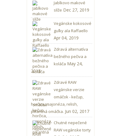
Jablkovo makové
Dec 27, 2019
slíže
Vegánske kokosové
guľky ala Raffaello
Apr 04, 2019
Zdravá alternatíva
bežného pečiva a
May 24,
koláča
2018
Zdravé RAW
vegánske verzie
omáčok - kečup,
horčica, majonéza, relish,
Jun 02, 2017
pikantná omáčka.
Chutné nepečené
RAW vegánske torty