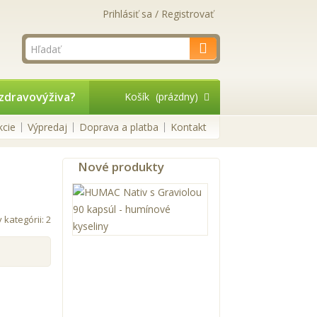
Prihlásiť sa / Registrovať
zdravovýživa?
Košík
(prázdny)
kcie
Výpredaj
Doprava a platba
Kontakt
Nové produkty
HUMAC
Nativ
s
 kategórii: 2
Graviolou
90
kapsúl
-
humínové
kyseliny
39,90 €