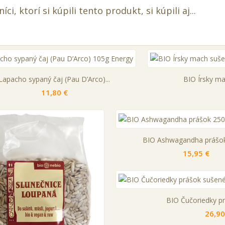
íci, ktorí si kúpili tento produkt, si kúpili aj...
Lapacho sypaný čaj (Pau D’Arco)...
BIO Írsky ma
11,80 €
BIO Ashwagandha prášok 
15,95 €
BIO Čučoriedky pr
26,90