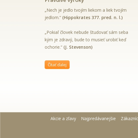
„Nech je jedlo tvojím liekom a liek tvojím
jedlom.“
(Hippokrates 377. pred. n. l.)
„Pokiaľ človek nebude študovať sám seba
kým je zdravý, bude to musieť urobiť keď
ochorie.“
(J. Stevenson)
Čítať ďalej
Akcie a zľavy
Najpredávanejšie
Zákazní