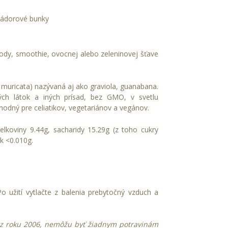
nádorové bunky
vody, smoothie, ovocnej alebo zeleninovej šťave
muricata) nazývaná aj ako graviola, guanabana.
ných látok a iných prísad, bez GMO, v svetlu
vhodný pre celiatikov, vegetariánov a vegánov.
elkoviny 9.44g, sacharidy 15.29g (z toho cukry
ík <0.010g.
o užití vytlačte z balenia prebytočný vzduch a
 z roku 2006, nemôžu byť žiadnym potravinám