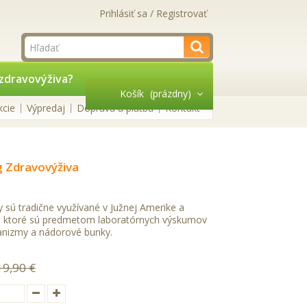
Prihlásiť sa / Registrovať
zdravovýživa?
Košík
(prázdny)
kcie
Výpredaj
Doprava a platba
Kontakt
g Zdravovýživa
y sú tradične využívané v Južnej Amerike a
y, ktoré sú predmetom laboratórnych výskumov
nizmy a nádorové bunky.
19,90 €