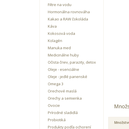
Filtre na vodu
Hormonálna rovnováha
Kakao a RAW čokoláda
Káva
Kokosová voda
Kolagén
Manuka med
Medicinálne huby
Očista čriev, parazity, detox
Oleje - esenciálne
Oleje - jedlé panenské
Omega 3
Orechové maslá
Orechy a semienka
Ovocie
Množs
Prírodné sladidlá
Probiotiká
Množstv
Produkty podľa ochorení