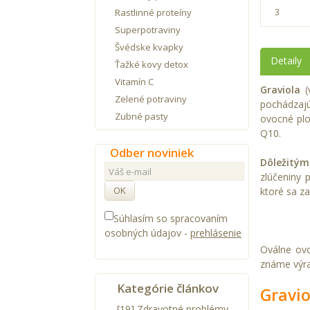
Rastlinné proteíny
3
Superpotraviny
Švédske kvapky
Detaily
Ťažké kovy detox
Vitamín C
Graviola
(
Zelené potraviny
pochádzajúc
Zubné pasty
ovocné plo
Q10.
Odber noviniek
Dôležitým
zlúčeniny 
OK
ktoré sa z
Súhlasím so spracovaním
osobných údajov -
prehlásenie
Oválne ovo
známe výra
Kategórie článkov
Gravio
[19] Zdravotné problémy