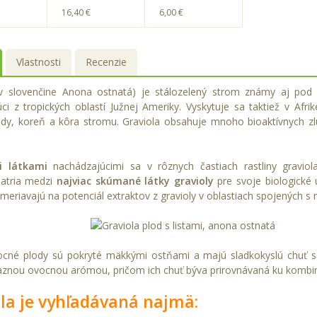
16,40 €
6,00 €
Vlastnosti
Recenzie
v slovenčine Anona ostnatá) je stálozelený strom známy aj po
i z tropických oblastí Južnej Ameriky. Vyskytuje sa taktiež v Afrike
dy, koreň a kôra stromu. Graviola obsahuje mnoho bioaktívnych z
i látkami
nachádzajúcimi sa v rôznych častiach rastliny gravio
patria medzi
najviac skúmané látky gravioly
pre svoje biologické
ameriavajú na potenciál extraktov z gravioly v oblastiach spojených
cné plody sú pokryté mäkkými ostňami a majú sladkokyslú chuť s 
znou ovocnou arómou, pričom ich chuť býva prirovnávaná ku kombin
la je vyhľadávaná najmä: