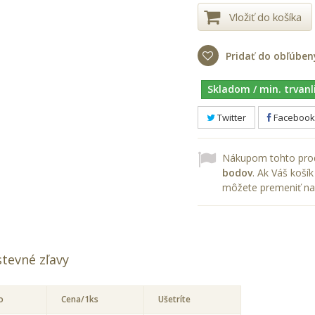
Vložiť do košíka
Pridať do obľúben
Skladom / min. trvanl
Twitter
Facebook
Nákupom tohto prod
bodov
. Ak Váš koš
môžete premeniť na
tevné zľavy
o
Cena/1ks
Ušetríte