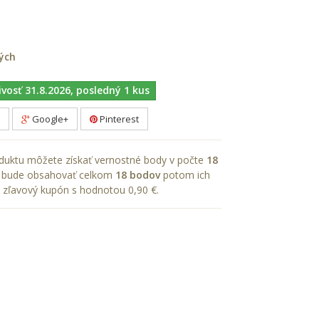
ých
ivosť 31.8.2026, posledný 1 kus
Google+
Pinterest
uktu môžete získať vernostné body v počte
18
ík bude obsahovať celkom
18
bodov
potom ich
 zľavový kupón s hodnotou
0,90 €
.