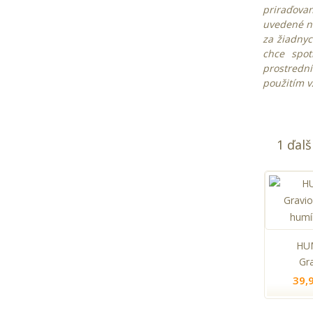
priraďovan
uvedené na
za žiadnyc
chce spot
prostredn
použitím v
1 ďalš
HUM
Gra
39,