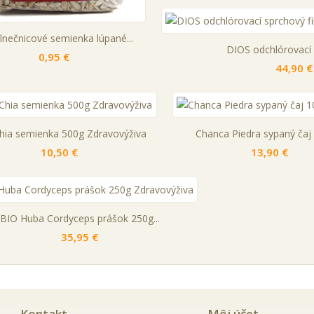
lnečnicové semienka lúpané...
DIOS odchlórovací 
0,95 €
44,90 €
hia semienka 500g Zdravovýživa
Chanca Piedra sypaný čaj 
10,50 €
13,90 €
BIO Huba Cordyceps prášok 250g...
35,95 €
Kontakt
Môj účet