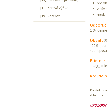
pre ob
[11] Zdravá výživa
v súvi
medzi 
[19] Recepty
Odporúč
2-3x denne
Obsah:
25
100% jedn
nepriepust
Priemern
1.28g), tuk
Krajina 
Produkt ni
skladujte 
UPOZORNE