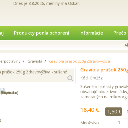
Dnes je 8.8.2026, meniny má Oskár.
aj
Produkty podľa ochorení
Informácie
Prečo 
A
erpotraviny
Graviola
Graviola prášok 250g Zdravovýživa
Graviola prášok 250
Kód:
Grv25z
Sušené mleté listy graviol
obsahujú bioaktívne látk
zameraných na mikroorga
18,40 €
-1,50 €
ť
Množstvo