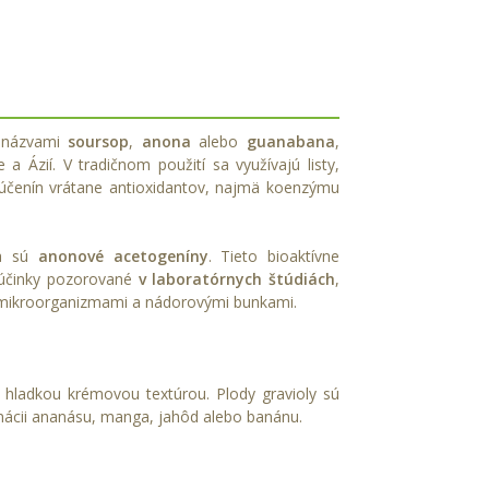
d názvami
soursop
,
anona
alebo
guanabana
,
 a Ázií. V tradičnom použití sa využívajú listy,
lúčenín vrátane antioxidantov, najmä koenzýmu
la sú
anonové acetogeníny
. Tieto bioaktívne
 účinky pozorované
v laboratórnych štúdiách
,
 s mikroorganizmami a nádorovými bunkami.
hladkou krémovou textúrou. Plody gravioly sú
ácii ananásu, manga, jahôd alebo banánu.