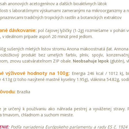
sah anonových acetogenínov a ďalších bioaktívnych látok
slosti s laboratórnymi výskumami zameranými na mikroorganizmy a 
priaznivcami tradičných tropických rastlín a botanických extraktov
ané dávkovanie:
pol čajovej lyžičky (1-2g) rozmiešame v pohári 
, v ideálnom prípade aspoň 20 minút pred jedlom.
0g sušených mletých listov stromu Anona mäkoostnatá (lat. Annona 
ozložkový produkt bez umelých farbív, plnív, spojív, konzervač
nom, znovu uzatvárateľnom ZIP obale.
Neobsahuje lepok
(glutén), 
é výživové hodnoty na 100g:
Energia 246 kcal / 1012 kJ, bi
y 4.13g (z toho nasýtené mastné kyseliny 1.95g), vláknina 54.82g, sod
pôvodu:
Brazília
e je určený k používaniu ako náhrada pestrej a vyváženej stravy. P
na tmavom, chladnom a suchom mieste.
NIE:
Podľa nariadenia Európskeho parlamentu a rady ES č. 1924