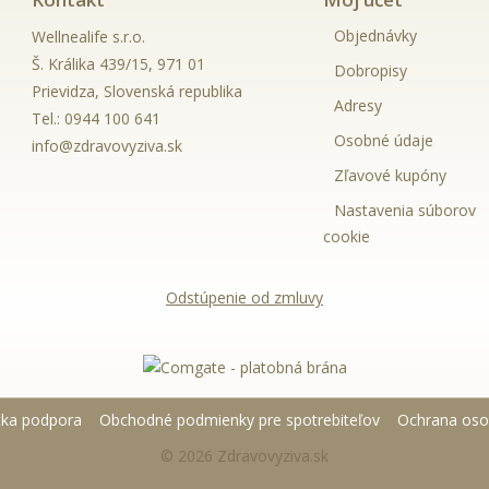
Objednávky
Wellnealife s.r.o.
Š. Králika 439/15, 971 01
Dobropisy
Prievidza, Slovenská republika
Adresy
Tel.:
0944 100 641
Osobné údaje
info@zdravovyziva.sk
Zľavové kupóny
Nastavenia súborov
cookie
Odstúpenie od zmluvy
cka podpora
Obchodné podmienky pre spotrebiteľov
Ochrana oso
© 2026 Zdravovyziva.sk