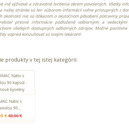
é iné výživové a zdravotné tvrdenia okrem povolených. Všetky inf
 našej stránke sú len súborom informácií voľne prístupných z do
h okolností nie sú dôkazom o skutočnom pôsobení potraviny prípadn
rebiteľ presné informácie podložené odbornými a vedeckými
íctvom všetkých dostupných odborných zdrojov. Možné pozitívne 
ždy vopred konzultovať so svojím lekárom!
ie produkty v tej istej kategórii:
AC Nativ s
violou 90...
90 €
43,00 €