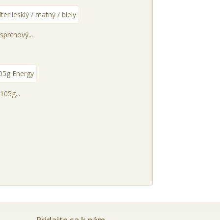
sprchový...
105g...
Pridajte sa k nám