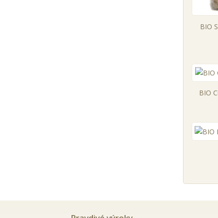
BIO S
BIO C
Pravdivé výroky