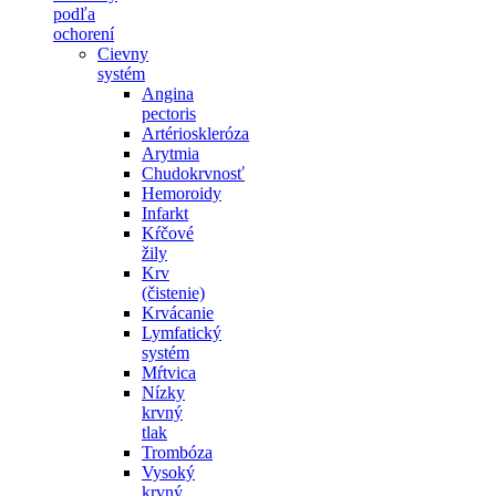
podľa
ochorení
Cievny
systém
Angina
pectoris
Artérioskleróza
Arytmia
Chudokrvnosť
Hemoroidy
Infarkt
Kŕčové
žily
Krv
(čistenie)
Krvácanie
Lymfatický
systém
Mŕtvica
Nízky
krvný
tlak
Trombóza
Vysoký
krvný