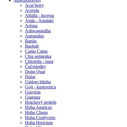
Superpotraviny
Acai berry
Acerola
Alfalfa - lucerna
Amla - Amalaki
Arónia
Ashwagandha
Astragalus
Banán
Baobab
Camu Camu
Chia semienka
Chlorella - riasa
Čučoriedky
Dong Quai
Dulse
Ginkgo biloba
Goji - kustovnica
Graviola
Guarana
Hrachový proteín
Huba Agaricus
Huba Chaga
Huba Cordyceps
Huba Hericium