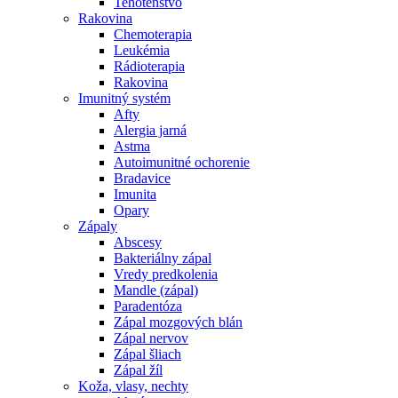
Tehotenstvo
Rakovina
Chemoterapia
Leukémia
Rádioterapia
Rakovina
Imunitný systém
Afty
Alergia jarná
Astma
Autoimunitné ochorenie
Bradavice
Imunita
Opary
Zápaly
Abscesy
Bakteriálny zápal
Vredy predkolenia
Mandle (zápal)
Paradentóza
Zápal mozgových blán
Zápal nervov
Zápal šliach
Zápal žíl
Koža, vlasy, nechty