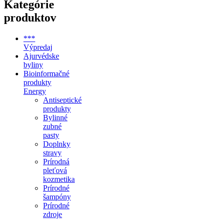
Kategórie
produktov
***
Výpredaj
Ajurvédske
byliny
Bioinformačné
produkty
Energy
Antiseptické
produkty
Bylinné
zubné
pasty
Doplnky
stravy
Prírodná
pleťová
kozmetika
Prírodné
šampóny
Prírodné
zdroje