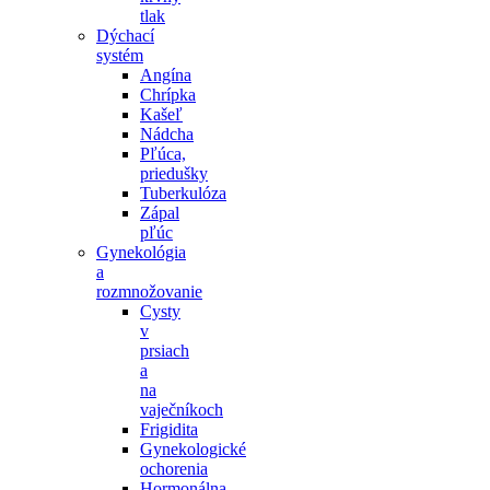
tlak
Dýchací
systém
Angína
Chrípka
Kašeľ
Nádcha
Pľúca,
priedušky
Tuberkulóza
Zápal
pľúc
Gynekológia
a
rozmnožovanie
Cysty
v
prsiach
a
na
vaječníkoch
Frigidita
Gynekologické
ochorenia
Hormonálna