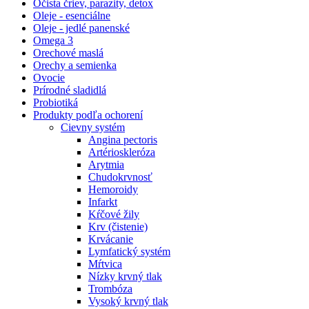
Očista čriev, parazity, detox
Oleje - esenciálne
Oleje - jedlé panenské
Omega 3
Orechové maslá
Orechy a semienka
Ovocie
Prírodné sladidlá
Probiotiká
Produkty podľa ochorení
Cievny systém
Angina pectoris
Artérioskleróza
Arytmia
Chudokrvnosť
Hemoroidy
Infarkt
Kŕčové žily
Krv (čistenie)
Krvácanie
Lymfatický systém
Mŕtvica
Nízky krvný tlak
Trombóza
Vysoký krvný tlak