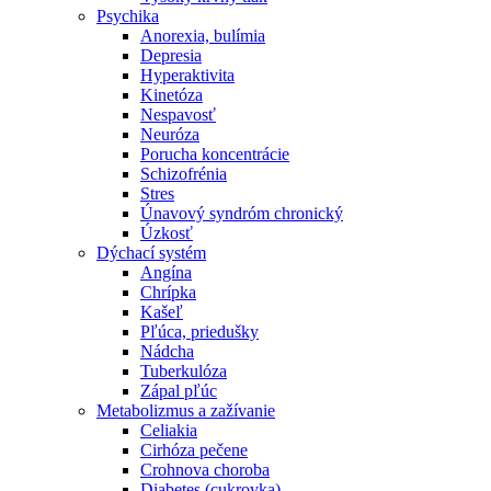
Psychika
Anorexia, bulímia
Depresia
Hyperaktivita
Kinetóza
Nespavosť
Neuróza
Porucha koncentrácie
Schizofrénia
Stres
Únavový syndróm chronický
Úzkosť
Dýchací systém
Angína
Chrípka
Kašeľ
Pľúca, priedušky
Nádcha
Tuberkulóza
Zápal pľúc
Metabolizmus a zažívanie
Celiakia
Cirhóza pečene
Crohnova choroba
Diabetes (cukrovka)