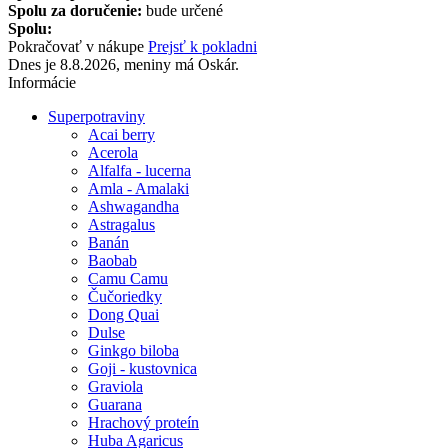
Spolu za doručenie:
bude určené
Spolu:
Pokračovať v nákupe
Prejsť k pokladni
Dnes je 8.8.2026, meniny má Oskár.
Informácie
Superpotraviny
Acai berry
Acerola
Alfalfa - lucerna
Amla - Amalaki
Ashwagandha
Astragalus
Banán
Baobab
Camu Camu
Čučoriedky
Dong Quai
Dulse
Ginkgo biloba
Goji - kustovnica
Graviola
Guarana
Hrachový proteín
Huba Agaricus