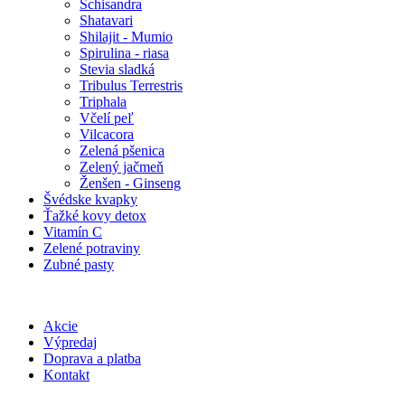
Schisandra
Shatavari
Shilajit - Mumio
Spirulina - riasa
Stevia sladká
Tribulus Terrestris
Triphala
Včelí peľ
Vilcacora
Zelená pšenica
Zelený jačmeň
Ženšen - Ginseng
Švédske kvapky
Ťažké kovy detox
Vitamín C
Zelené potraviny
Zubné pasty
Akcie
Výpredaj
Doprava a platba
Kontakt