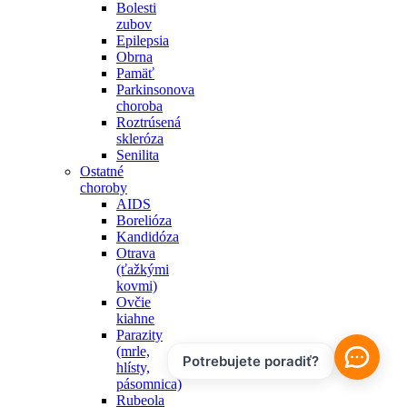
Bolesti
zubov
Epilepsia
Obrna
Pamäť
Parkinsonova
choroba
Roztrúsená
skleróza
Senilita
Ostatné
choroby
AIDS
Borelióza
Kandidóza
Otrava
(ťažkými
kovmi)
Ovčie
kiahne
Parazity
(mrle,
Potrebujete poradiť?
hlísty,
pásomnica)
Rubeola