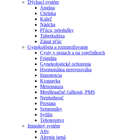
Dýchací systém
Angína
Chrípka
Kašeľ
Nádcha
Pľúca, priedušky
Tuberkulóza
Zápal pľúc
Gynekológia a rozmnožovanie
Cysty v prsiach a na vaječníkoch
Frigidita
Gynekologické ochorenia
Hormonálna nerovnováha
Impotencia
Kvapavka
Menopauza
Menštruačné ťažkosti, PMS
Neplodnosť
Prostata
Semenníky
Syfilis
Tehotenstvo
Imunitný systém
Afty
Alergia jarná