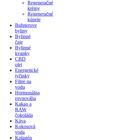
Regeneračné
krémy
Regeneračné
kúpele
Buhnerove
byliny
Bylinné
čaje
Bylinné
kvapky
CBD
olej
Energetické
tyčinky
Filtre na
vodu
Hormonálna
rovnováha
Kakao a
RAW
čokoláda
Káva
Kokosová
voda
Kolagén