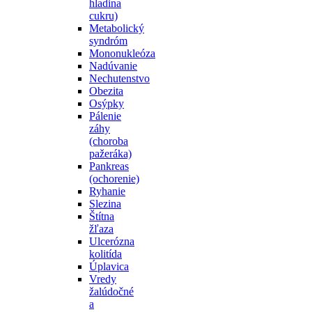
hladina
cukru)
Metabolický
syndróm
Mononukleóza
Nadúvanie
Nechutenstvo
Obezita
Osýpky
Pálenie
záhy
(choroba
pažeráka)
Pankreas
(ochorenie)
Ryhanie
Slezina
Štítna
žľaza
Ulcerózna
kolitída
Úplavica
Vredy
žalúdočné
a