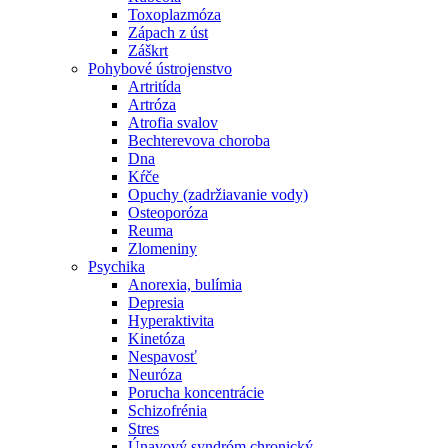
Toxoplazmóza
Zápach z úst
Záškrt
Pohybové ústrojenstvo
Artritída
Artróza
Atrofia svalov
Bechterevova choroba
Dna
Kŕče
Opuchy (zadržiavanie vody)
Osteoporóza
Reuma
Zlomeniny
Psychika
Anorexia, bulímia
Depresia
Hyperaktivita
Kinetóza
Nespavosť
Neuróza
Porucha koncentrácie
Schizofrénia
Stres
Únavový syndróm chronický