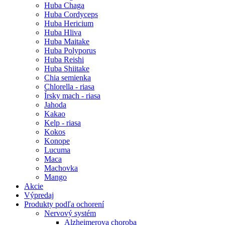
Huba Chaga
Huba Cordyceps
Huba Hericium
Huba Hliva
Huba Maitake
Huba Polyporus
Huba Reishi
Huba Shiitake
Chia semienka
Chlorella - riasa
Írsky mach - riasa
Jahoda
Kakao
Kelp - riasa
Kokos
Konope
Lucuma
Maca
Machovka
Mango
Akcie
Výpredaj
Produkty podľa ochorení
Nervový systém
Alzheimerova choroba