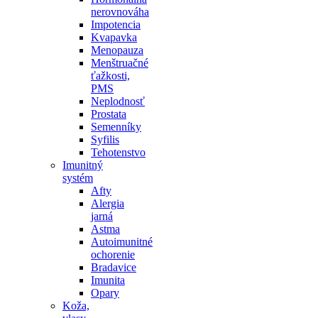
nerovnováha
Impotencia
Kvapavka
Menopauza
Menštruačné
ťažkosti,
PMS
Neplodnosť
Prostata
Semenníky
Syfilis
Tehotenstvo
Imunitný
systém
Afty
Alergia
jarná
Astma
Autoimunitné
ochorenie
Bradavice
Imunita
Opary
Koža,