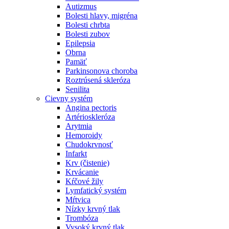
Autizmus
Bolesti hlavy, migréna
Bolesti chrbta
Bolesti zubov
Epilepsia
Obrna
Pamäť
Parkinsonova choroba
Roztrúsená skleróza
Senilita
Cievny systém
Angina pectoris
Artérioskleróza
Arytmia
Hemoroidy
Chudokrvnosť
Infarkt
Krv (čistenie)
Krvácanie
Kŕčové žily
Lymfatický systém
Mŕtvica
Nízky krvný tlak
Trombóza
Vysoký krvný tlak