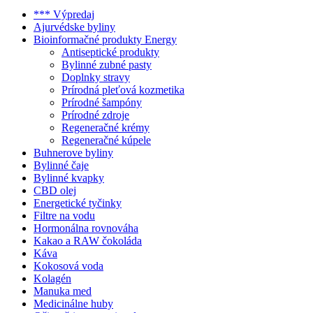
*** Výpredaj
Ajurvédske byliny
Bioinformačné produkty Energy
Antiseptické produkty
Bylinné zubné pasty
Doplnky stravy
Prírodná pleťová kozmetika
Prírodné šampóny
Prírodné zdroje
Regeneračné krémy
Regeneračné kúpele
Buhnerove byliny
Bylinné čaje
Bylinné kvapky
CBD olej
Energetické tyčinky
Filtre na vodu
Hormonálna rovnováha
Kakao a RAW čokoláda
Káva
Kokosová voda
Kolagén
Manuka med
Medicinálne huby