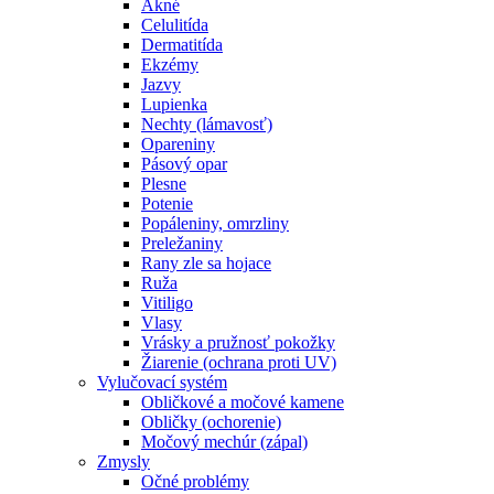
Akné
Celulitída
Dermatitída
Ekzémy
Jazvy
Lupienka
Nechty (lámavosť)
Opareniny
Pásový opar
Plesne
Potenie
Popáleniny, omrzliny
Preležaniny
Rany zle sa hojace
Ruža
Vitiligo
Vlasy
Vrásky a pružnosť pokožky
Žiarenie (ochrana proti UV)
Vylučovací systém
Obličkové a močové kamene
Obličky (ochorenie)
Močový mechúr (zápal)
Zmysly
Očné problémy