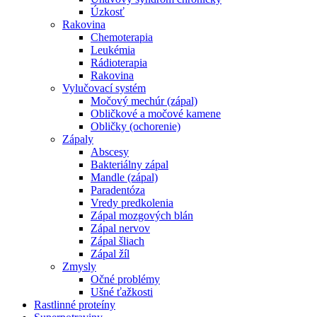
Úzkosť
Rakovina
Chemoterapia
Leukémia
Rádioterapia
Rakovina
Vylučovací systém
Močový mechúr (zápal)
Obličkové a močové kamene
Obličky (ochorenie)
Zápaly
Abscesy
Bakteriálny zápal
Mandle (zápal)
Paradentóza
Vredy predkolenia
Zápal mozgových blán
Zápal nervov
Zápal šliach
Zápal žíl
Zmysly
Očné problémy
Ušné ťažkosti
Rastlinné proteíny