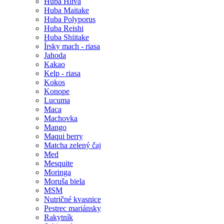
Huba Hliva
Huba Maitake
Huba Polyporus
Huba Reishi
Huba Shiitake
Írsky mach - riasa
Jahoda
Kakao
Kelp - riasa
Kokos
Konope
Lucuma
Maca
Machovka
Mango
Maqui berry
Matcha zelený čaj
Med
Mesquite
Moringa
Moruša biela
MSM
Nutričné kvasnice
Pestrec mariánsky
Rakytník