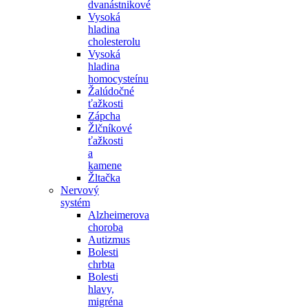
dvanástnikové
Vysoká
hladina
cholesterolu
Vysoká
hladina
homocysteínu
Žalúdočné
ťažkosti
Zápcha
Žlčníkové
ťažkosti
a
kamene
Žltačka
Nervový
systém
Alzheimerova
choroba
Autizmus
Bolesti
chrbta
Bolesti
hlavy,
migréna