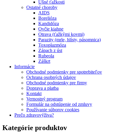
Ušné ťažkosti
Ostatné choroby
AIDS
Borelióza
Kandidóza
Ovčie kiahne
Otrava (ťažkými kovmi)
Parazity (mrle, hlísty, pásomnica)
Toxoplazmóza
Zápach z úst
Rubeola
Záškrt
Informácie
Obchodné podmienky pre spotrebiteľov
Ochrana osobných údajov
Obchodné podmienky pre firmy
Doprava a platba
Kontakt
Vernostný program
Formulár na odstúpenie od zmluvy
Používanie súborov cookies
Prečo zdravovýživa?
Kategórie produktov