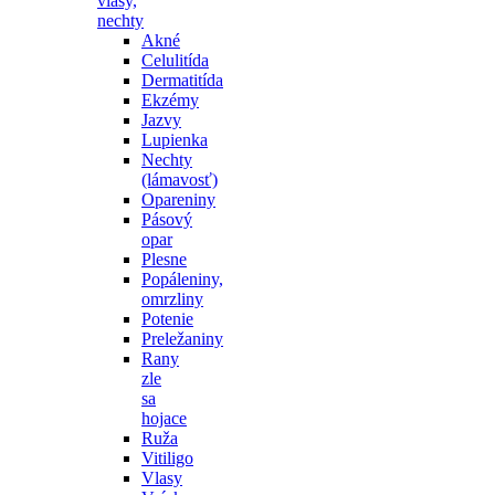
vlasy,
nechty
Akné
Celulitída
Dermatitída
Ekzémy
Jazvy
Lupienka
Nechty
(lámavosť)
Opareniny
Pásový
opar
Plesne
Popáleniny,
omrzliny
Potenie
Preležaniny
Rany
zle
sa
hojace
Ruža
Vitiligo
Vlasy