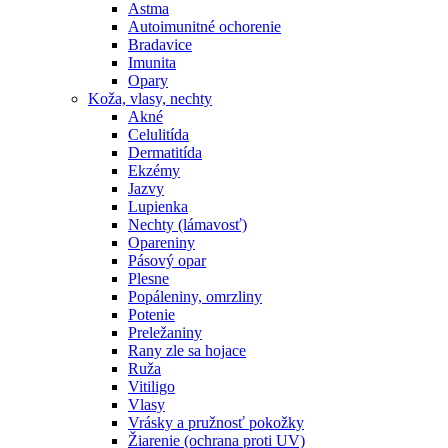
Astma
Autoimunitné ochorenie
Bradavice
Imunita
Opary
Koža, vlasy, nechty
Akné
Celulitída
Dermatitída
Ekzémy
Jazvy
Lupienka
Nechty (lámavosť)
Opareniny
Pásový opar
Plesne
Popáleniny, omrzliny
Potenie
Preležaniny
Rany zle sa hojace
Ruža
Vitiligo
Vlasy
Vrásky a pružnosť pokožky
Žiarenie (ochrana proti UV)