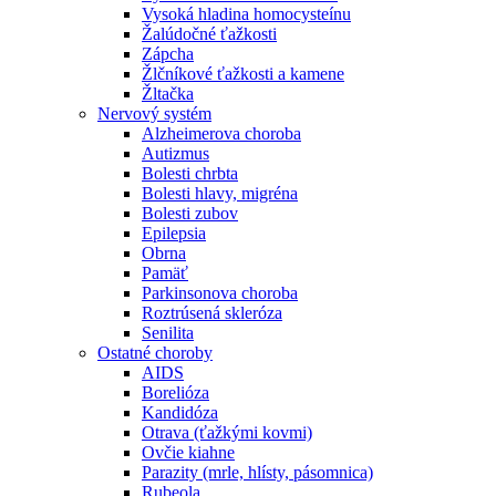
Vysoká hladina homocysteínu
Žalúdočné ťažkosti
Zápcha
Žlčníkové ťažkosti a kamene
Žltačka
Nervový systém
Alzheimerova choroba
Autizmus
Bolesti chrbta
Bolesti hlavy, migréna
Bolesti zubov
Epilepsia
Obrna
Pamäť
Parkinsonova choroba
Roztrúsená skleróza
Senilita
Ostatné choroby
AIDS
Borelióza
Kandidóza
Otrava (ťažkými kovmi)
Ovčie kiahne
Parazity (mrle, hlísty, pásomnica)
Rubeola