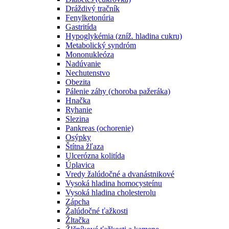
Dráždivý tračník
Fenylketonúria
Gastritída
Hypoglykémia (zníž. hladina cukru)
Metabolický syndróm
Mononukleóza
Nadúvanie
Nechutenstvo
Obezita
Pálenie záhy (choroba pažeráka)
Hnačka
Ryhanie
Slezina
Pankreas (ochorenie)
Osýpky
Štítna žľaza
Ulcerózna kolitída
Úplavica
Vredy žalúdočné a dvanástnikové
Vysoká hladina homocysteínu
Vysoká hladina cholesterolu
Zápcha
Žalúdočné ťažkosti
Žltačka