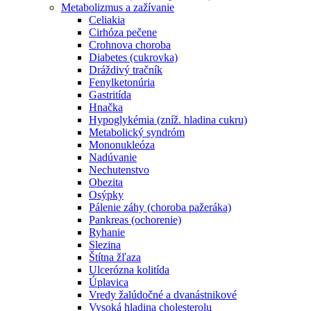
Metabolizmus a zažívanie
Celiakia
Cirhóza pečene
Crohnova choroba
Diabetes (cukrovka)
Dráždivý tračník
Fenylketonúria
Gastritída
Hnačka
Hypoglykémia (zníž. hladina cukru)
Metabolický syndróm
Mononukleóza
Nadúvanie
Nechutenstvo
Obezita
Osýpky
Pálenie záhy (choroba pažeráka)
Pankreas (ochorenie)
Ryhanie
Slezina
Štítna žľaza
Ulcerózna kolitída
Úplavica
Vredy žalúdočné a dvanástnikové
Vysoká hladina cholesterolu