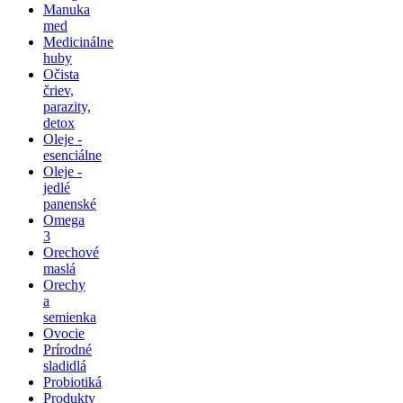
Manuka
med
Medicinálne
huby
Očista
čriev,
parazity,
detox
Oleje -
esenciálne
Oleje -
jedlé
panenské
Omega
3
Orechové
maslá
Orechy
a
semienka
Ovocie
Prírodné
sladidlá
Probiotiká
Produkty