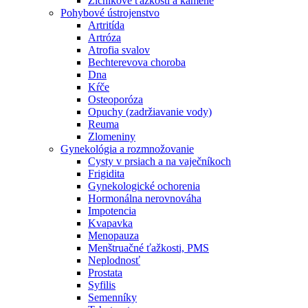
Žlčníkové ťažkosti a kamene
Pohybové ústrojenstvo
Artritída
Artróza
Atrofia svalov
Bechterevova choroba
Dna
Kŕče
Osteoporóza
Opuchy (zadržiavanie vody)
Reuma
Zlomeniny
Gynekológia a rozmnožovanie
Cysty v prsiach a na vaječníkoch
Frigidita
Gynekologické ochorenia
Hormonálna nerovnováha
Impotencia
Kvapavka
Menopauza
Menštruačné ťažkosti, PMS
Neplodnosť
Prostata
Syfilis
Semenníky