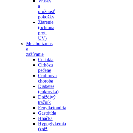
Vrásky
a
pružnosť
pokožky
Žiarenie
(ochrana
proti
UV)
Metabolizmus
a
zažívanie
Celiakia
Cirhóza
pečene
Crohnova
choroba
Diabetes
(cukrovka)
Dráždivý
tračník
Fenylketonúria
Gastritída
Hnačka
Hypoglykémia
(zníž.