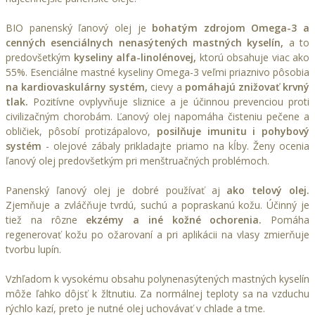
BIO panenský ľanový olej je
bohatým zdrojom Omega-3 a
cenných esenciálnych nenasýtených mastných kyselín,
a to
predovšetkým
kyseliny alfa-linolénovej,
ktorú obsahuje viac ako
55%. Esenciálne mastné kyseliny Omega-3 veľmi priaznivo pôsobia
na kardiovaskulárny systém,
cievy a
pomáhajú znižovať krvný
tlak.
Pozitívne ovplyvňuje sliznice a je účinnou prevenciou proti
civilizačným chorobám. Ľanový olej napomáha čisteniu pečene a
obličiek, pôsobí protizápalovo,
posilňuje imunitu i pohybový
systém
- olejové zábaly prikladajte priamo na kĺby. Ženy ocenia
ľanový olej predovšetkým pri menštruačných problémoch.
Panenský ľanový olej je dobré používať aj
ako telový olej.
Zjemňuje a zvláčňuje tvrdú, suchú a popraskanú kožu. Účinný je
tiež na rôzne
ekzémy a iné kožné ochorenia.
Pomáha
regenerovať kožu po ožarovaní a pri aplikácii na vlasy zmierňuje
tvorbu lupín.
Vzhľadom k vysokému obsahu polynenasýtených mastných kyselín
môže ľahko dôjsť k žltnutiu. Za normálnej teploty sa na vzduchu
rýchlo kazí, preto je nutné olej uchovávať v chlade a tme.