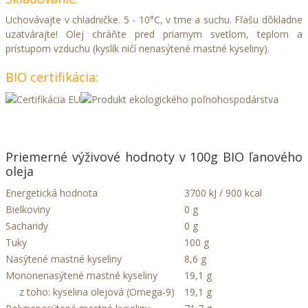
Uchovávajte v chladničke.
5 - 10°C, v tme a suchu.
Fľašu dôkladne
uzatvárajte! Olej chráňte pred priamym svetlom, teplom a
prístupom vzduchu (kyslík ničí nenasýtené mastné kyseliny).
BIO certifikácia:
Priemerné výživové hodnoty v 100g BIO ľanového
oleja
Energetická hodnota
3700 kJ / 900 kcal
Bielkoviny
0 g
Sacharidy
0 g
Tuky
100 g
Nasýtené mastné kyseliny
8,6 g
Mononenasýtené mastné kyseliny
19,1 g
z toho: kyselina olejová (Omega-9)
19,1 g