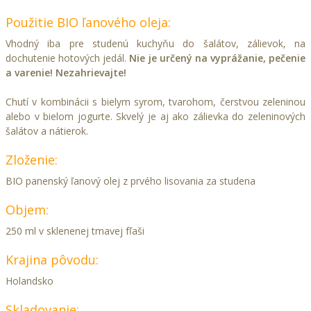
Použitie BIO ľanového oleja:
Vhodný iba pre studenú kuchyňu do šalátov, zálievok, na
dochutenie hotových jedál.
Nie je určený na vyprážanie, pečenie
a varenie! Nezahrievajte
!
Chutí v kombinácii s bielym syrom, tvarohom, čerstvou zeleninou
alebo v bielom jogurte. Skvelý je aj ako zálievka do zeleninových
šalátov a nátierok.
Zloženie:
BIO panenský ľanový olej z prvého lisovania za studena
Objem:
250 ml
v sklenenej tmavej fľaši
Krajina pôvodu:
Holandsko
Skladovanie: