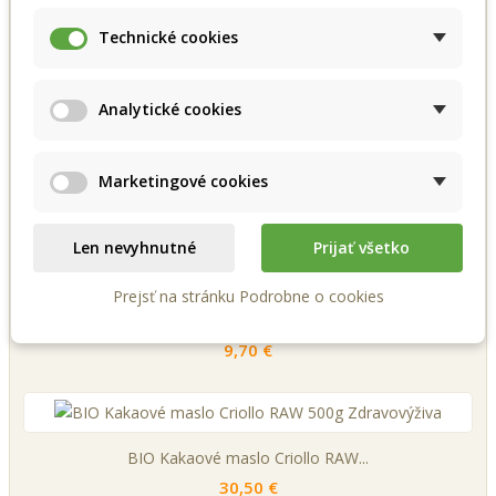
Technické cookies
BIO Konopný olej panenský 250ml...
6,90 €
Analytické cookies
Marketingové cookies
BIO Tekvicový olej panenský...
7,35 €
Len nevyhnutné
Prijať všetko
Prejsť na stránku Podrobne o cookies
BIO Sézamový olej panenský 500ml...
9,70 €
BIO Kakaové maslo Criollo RAW...
30,50 €