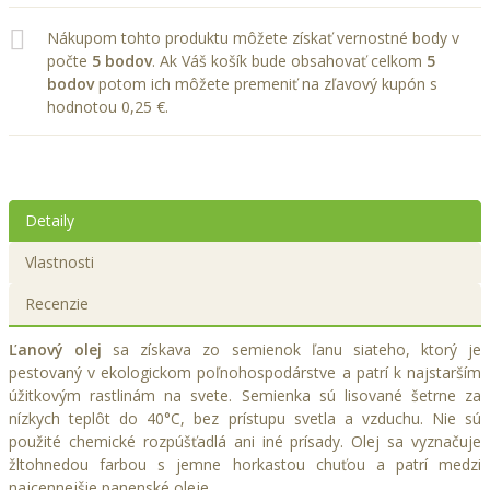
Nákupom tohto produktu môžete získať vernostné body v
počte
5
bodov
. Ak Váš košík bude obsahovať celkom
5
bodov
potom ich môžete premeniť na zľavový kupón s
hodnotou
0,25 €
.
Detaily
Vlastnosti
Recenzie
Ľanový olej
sa získava zo semienok ľanu siateho, ktorý je
pestovaný v ekologickom poľnohospodárstve a patrí k najstarším
úžitkovým rastlinám na svete. Semienka sú lisované šetrne za
nízkych teplôt do 40°C, bez prístupu svetla a vzduchu. Nie sú
použité chemické rozpúšťadlá ani iné prísady. Olej sa vyznačuje
žltohnedou farbou s jemne horkastou chuťou a patrí medzi
najcennejšie panenské oleje.