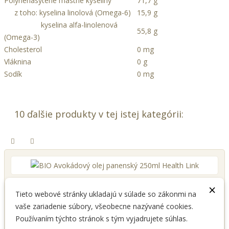
Polynenasýtené mastné kyseliny
71,7 g
z toho: kyselina linolová (Omega-6)
15,9 g
kyselina alfa-linolenová
55,8 g
(Omega-3)
Cholesterol
0 mg
Vláknina
0 g
Sodík
0 mg
10 ďalšie produkty v tej istej kategórii:
×
BIO Avokádový olej panenský...
Tieto webové stránky ukladajú v súlade so zákonmi na
8,65 €
vaše zariadenie súbory, všeobecne nazývané cookies.
Používaním týchto stránok s tým vyjadrujete súhlas.