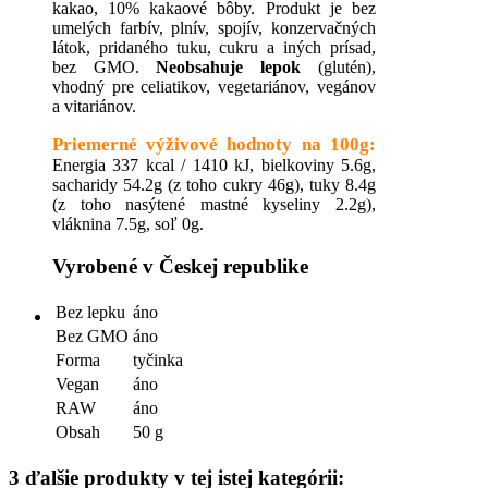
kakao, 10% kakaové bôby. Produkt je bez
umelých farbív, plnív, spojív, konzervačných
látok, pridaného tuku, cukru a iných prísad,
bez GMO.
Neobsahuje lepok
(glutén),
vhodný pre celiatikov, vegetariánov, vegánov
a vitariánov.
Priemerné výživové hodnoty na 100g:
Energia 337 kcal / 1410 kJ, bielkoviny 5.6g,
sacharidy 54.2g (z toho cukry 46g), tuky 8.4g
(z toho nasýtené mastné kyseliny 2.2g),
vláknina 7.5g, soľ 0g.
Vyrobené v Českej republike
Bez lepku
áno
Bez GMO
áno
Forma
tyčinka
Vegan
áno
RAW
áno
Obsah
50 g
3 ďalšie produkty v tej istej kategórii: