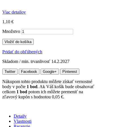
Viac detailov
1,10 €
Množstvo
Vložiť do košíka
Pridať do obľúbených
Skladom / min. trvanlivosť 14.2.2027
Twitter
Facebook
Google+
Pinterest
Nákupom tohto produktu môžete získať vernostné
body v počte
1
bod
. Ak Váš košík bude obsahovať
celkom
1
bod
potom ich môžete premeniť na
zľavový kupón s hodnotou
0,05 €
.
Detaily
Vlastnosti
Recenzie