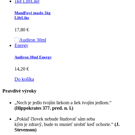
Mandľové maslo 1kg
LifeLike
17,80 €
Audiron 30ml Energy
14,20 €
Do košíka
Pravdivé výroky
„Nech je jedlo tvojím liekom a liek tvojím jedlom.“
(Hippokrates 377. pred. n. l.)
„Pokiaľ človek nebude študovať sám seba
kým je zdravý, bude to musieť urobiť keď ochorie.“
(J.
Stevenson)