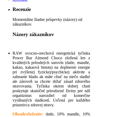
Recenzie
Momentálne žiadne príspevky (názory) od
zákazníkov.
Názory zákazníkov
RAW ovocno-orechová energetická tyčinka
Power Bar Almond Choco zložená len z
kvalitných prírodných surovín (datle, mandle,
kakao, kakaová hmota) na doplnenie energie
pri zvýšenej fyzickej/psychickej aktivite a
zahnanie hladu ak máte chuť na niečo sladké
ale zároveň sa chcete držať zásad zdravého
stravovania. Tyčinka okrem dobrej chuti
poskytuje skutočné prirodzené živiny pre náš
organizmus narozdiel od komerčne
vyrábaných sladkostí. Určená pre každého
priaznivca zdravej stravy.
Obsah/zloženie:
datle, 10% mandle, 10%