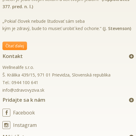
377. pred. n. l.)
„Pokiaľ človek nebude študovať sám seba
kým je zdravý, bude to musieť urobiť keď ochorie.“
(J. Stevenson)
Čítať ďalej
Kontakt
Wellnealife s.r.o.
Š. Králika 439/15, 971 01 Prievidza, Slovenská republika
Tel.:
0944 100 641
info@zdravovyziva.sk
Pridajte sa k nám
Facebook
Instagram