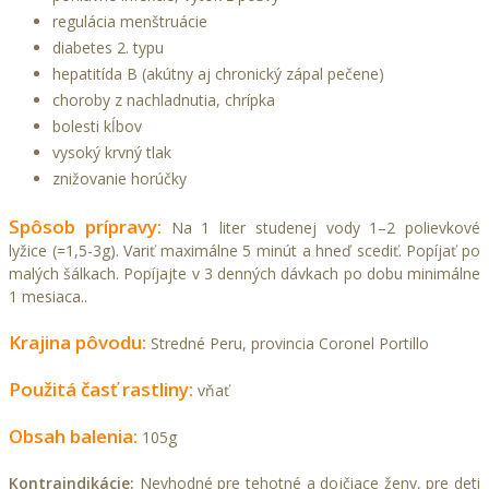
regulácia menštruácie
diabetes 2. typu
hepatitída B (akútny aj chronický zápal pečene)
choroby z nachladnutia, chrípka
bolesti kĺbov
vysoký krvný tlak
znižovanie horúčky
Spôsob prípravy:
Na 1 liter studenej vody 1–2 polievkové
lyžice (=1,5-3g). Variť maximálne 5 minút a hneď scediť. Popíjať po
malých šálkach. Popíjajte v 3 denných dávkach po dobu minimálne
1 mesiaca..
Krajina pôvodu:
Stredné Peru, provincia Coronel Portillo
Použitá časť rastliny:
vňať
Obsah balenia:
105g
Kontraindikácie:
Nevhodné pre tehotné a dojčiace ženy, pre deti