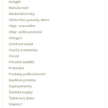
Kolagén
Manuka med
Medicinálne huby
Očista čriev, parazity, detox
Oleje - esenciálne
Oleje - jedlé panenské
Omega 3
Orechové maslá
Orechy a semienka
Ovocie
Prírodné sladidlá
Probiotiká
Produkty podľa ochorení
Rastlinné proteíny
Superpotraviny
Švédske kvapky
Ťažké kovy detox
Vitamín C