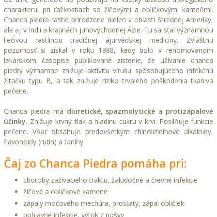
charakteru, pri ťažkostiach so žlčovými a obličkovými kameňmi.
Chanca piedra rastie prirodzene nielen v oblasti Strednej Ameriky,
ale aj v Indii a krajinách juhovýchodnej Ázie. Tu sa stal významnou
liečivou rastlinou tradičnej ájurvédskej medicíny. Zvláštnu
pozornosť si získal v roku 1988, kedy bolo v renomovanom
lekárskom časopise publikované zistenie, že užívanie chanca
piedry významne znižuje aktivitu vírusu spôsobujúceho infekčnú
žltačku typu B, a tak znižuje riziko trvalého poškodenia tkaniva
pečene.
Chanca piedra má
diuretické
,
spazmolytické
a
protizápalové
účinky.
Znižuje krvný tlak a hladinu cukru v krvi. Posilňuje funkcie
pečene. Vňať obsahuje predovšetkým chinolizidínové alkaloidy,
flavonoidy (rutín) a taníny.
Čaj zo Chanca Piedra pomáha pri:
choroby zažívacieho traktu, žalúdočné a črevné infekcie
žlčové a obličkové kamene
zápaly močového mechúra, prostaty, zápal obličiek
pohlavné infekcie, výtok z pošvy