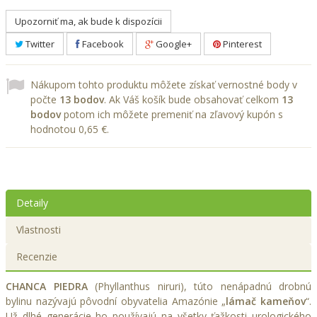
Upozorniť ma, ak bude k dispozícii
Twitter
Facebook
Google+
Pinterest
Nákupom tohto produktu môžete získať vernostné body v
počte
13
bodov
. Ak Váš košík bude obsahovať celkom
13
bodov
potom ich môžete premeniť na zľavový kupón s
hodnotou
0,65 €
.
Detaily
Vlastnosti
Recenzie
CHANCA PIEDRA
(Phyllanthus niruri), túto nenápadnú drobnú
bylinu nazývajú pôvodní obyvatelia Amazónie „
lámač kameňov
“.
Už dlhé generácie ho používajú na všetky ťažkosti urologického