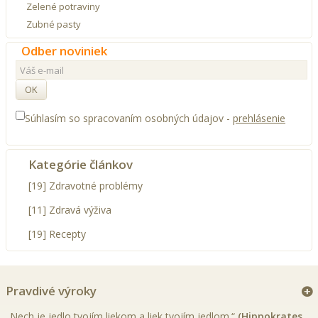
Zelené potraviny
Zubné pasty
Odber noviniek
OK
Súhlasím so spracovaním osobných údajov -
prehlásenie
Kategórie článkov
[19] Zdravotné problémy
[11] Zdravá výživa
[19] Recepty
Pravdivé výroky
„Nech je jedlo tvojím liekom a liek tvojím jedlom.“
(Hippokrates