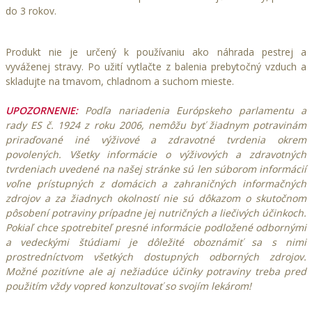
do 3 rokov.
Produkt nie je určený k používaniu ako náhrada pestrej a
vyváženej stravy. Po užití vytlačte z balenia prebytočný vzduch a
skladujte na tmavom, chladnom a suchom mieste.
UPOZORNENIE:
Podľa nariadenia Európskeho parlamentu a
rady ES č. 1924 z roku 2006, nemôžu byť žiadnym potravinám
priraďované iné výživové a zdravotné tvrdenia okrem
povolených. Všetky informácie o výživových a zdravotných
tvrdeniach uvedené na našej stránke sú len súborom informácií
voľne prístupných z domácich a zahraničných informačných
zdrojov a za žiadnych okolností nie sú dôkazom o skutočnom
pôsobení potraviny prípadne jej nutričných a liečivých účinkoch.
Pokiaľ chce spotrebiteľ presné informácie podložené odbornými
a vedeckými štúdiami je dôležité oboznámiť sa s nimi
prostredníctvom všetkých dostupných odborných zdrojov.
Možné pozitívne ale aj nežiadúce účinky potraviny treba pred
použitím vždy vopred konzultovať so svojím lekárom!