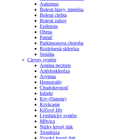
Autizmus
Bolesti hlavy, migréna
Bolesti chrbta
Bolesti zubov
Epilepsia
Obrna
Pamäť
Parkinsonova choroba
Roztrúsená skleróza
Senilita
Cievny systém
Angina pectoris
Artérioskleróza
Arytmia
Hemoroidy
Chudokrvnosť
Infarkt
Krv (čistenie)
Krvácanie
Kŕčové žily
Lymfatický systém
Mŕtvica
Nízky krvný tlak
Trombóza
Vysoký krvný tlak