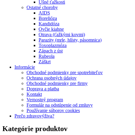
Ušné ťažkosti
Ostatné choroby
AIDS
Borelióza
Kandidóza
Ovčie kiahne
Otrava (ťažkými kovmi)
Parazity (mrle, hlísty, pásomnica)
Toxoplazmóza
Zápach z úst
Rubeola
Záškrt
Informácie
Obchodné podmienky pre spotrebiteľov
Ochrana osobných údajov
Obchodné podmienky pre firmy
Doprava a platba
Kontakt
Vernostný program
Formulár na odstúpenie od zmluvy
Používanie súborov cookies
Prečo zdravovýživa?
Kategórie produktov