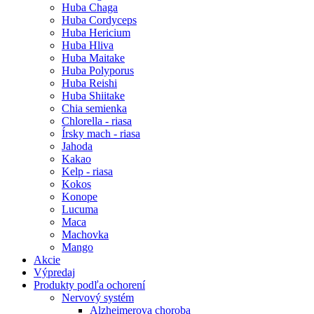
Huba Chaga
Huba Cordyceps
Huba Hericium
Huba Hliva
Huba Maitake
Huba Polyporus
Huba Reishi
Huba Shiitake
Chia semienka
Chlorella - riasa
Írsky mach - riasa
Jahoda
Kakao
Kelp - riasa
Kokos
Konope
Lucuma
Maca
Machovka
Mango
Akcie
Výpredaj
Produkty podľa ochorení
Nervový systém
Alzheimerova choroba