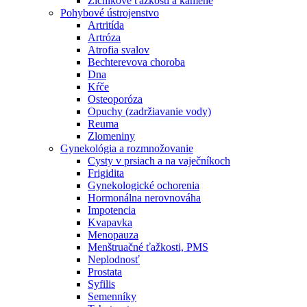
Žlčníkové ťažkosti a kamene
Pohybové ústrojenstvo
Artritída
Artróza
Atrofia svalov
Bechterevova choroba
Dna
Kŕče
Osteoporóza
Opuchy (zadržiavanie vody)
Reuma
Zlomeniny
Gynekológia a rozmnožovanie
Cysty v prsiach a na vaječníkoch
Frigidita
Gynekologické ochorenia
Hormonálna nerovnováha
Impotencia
Kvapavka
Menopauza
Menštruačné ťažkosti, PMS
Neplodnosť
Prostata
Syfilis
Semenníky