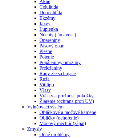
Akné
Celulitída
Dermatitída
Ekzémy
Jazvy
Lupienka
Nechty (lámavosť)
Opareniny
Pásový opar
Plesne
Potenie
Popáleniny, omrzliny
Preležaniny
Rany zle sa hojace
Ruža
Vitiligo
Vlasy
Vrásky a pružnosť pokožky
Žiarenie (ochrana proti UV)
Vylučovací systém
Obličkové a močové kamene
Obličky (ochorenie)
Močový mechúr (zápal)
Zmysly
Očné problémy