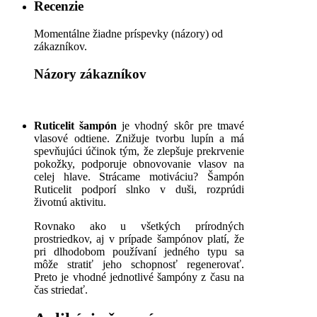
Recenzie
Momentálne žiadne príspevky (názory) od
zákazníkov.
Názory zákazníkov
Ruticelit šampón
je vhodný skôr pre tmavé
vlasové odtiene. Znižuje tvorbu lupín a má
spevňujúci účinok tým, že zlepšuje prekrvenie
pokožky, podporuje obnovovanie vlasov na
celej hlave. Strácame motiváciu? Šampón
Ruticelit podporí slnko v duši, rozprúdi
životnú aktivitu.
Rovnako ako u všetkých prírodných
prostriedkov, aj v prípade šampónov platí, že
pri dlhodobom používaní jedného typu sa
môže stratiť jeho schopnosť regenerovať.
Preto je vhodné jednotlivé šampóny z času na
čas striedať.