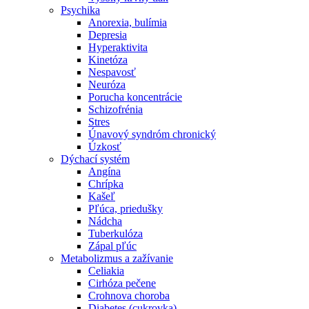
Psychika
Anorexia, bulímia
Depresia
Hyperaktivita
Kinetóza
Nespavosť
Neuróza
Porucha koncentrácie
Schizofrénia
Stres
Únavový syndróm chronický
Úzkosť
Dýchací systém
Angína
Chrípka
Kašeľ
Pľúca, priedušky
Nádcha
Tuberkulóza
Zápal pľúc
Metabolizmus a zažívanie
Celiakia
Cirhóza pečene
Crohnova choroba
Diabetes (cukrovka)