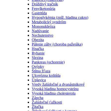
Dráždivý tračník
Fenylketonúria
Gastritída
Hypoglykémia (zníž. hladina cukru)
Metabolický syndróm
Mononukleóza
Nadúvanie
Nechutenstvo
Obezita
Pálenie záhy (choroba pažeráka)
Hnačka
Ryhanie
Slezina
Pankreas (ochorenie)
Osýpky
Štítna žľaza
Ulcerózna kolitída
Úplavica
Vredy žalúdočné a dvanástnikové
Vysoká hladina homocysteínu
Vysoká hladina cholesterolu
Zápcha
Žalúdočné ťažkosti
Žltačka