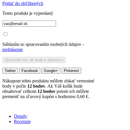
Pridať do obľúbených
Tento produkt je vypredaný
Súhlasím so spracovaním osobných údajov -
prehlásenie
Upozorniť ma, ak bude k dispozícii
Twitter
Facebook
Google+
Pinterest
Nákupom tohto produktu môžete získať vernostné
body v počte
12
bodov
. Ak Váš košík bude
obsahovať celkom
12
bodov
potom ich môžete
premeniť na zľavový kupón s hodnotou
0,60 €
.
Detaily
Recenzie