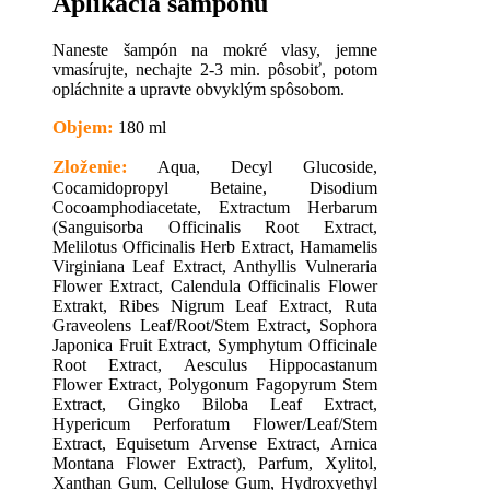
Aplikácia šampónu
Naneste šampón na mokré vlasy, jemne
vmasírujte, nechajte 2-3 min. pôsobiť, potom
opláchnite a upravte obvyklým spôsobom.
Objem:
180 ml
Zloženie:
Aqua, Decyl Glucoside,
Cocamidopropyl Betaine, Disodium
Cocoamphodiacetate, Extractum Herbarum
(Sanguisorba Officinalis Root Extract,
Melilotus Officinalis Herb Extract, Hamamelis
Virginiana Leaf Extract, Anthyllis Vulneraria
Flower Extract, Calendula Officinalis Flower
Extrakt, Ribes Nigrum Leaf Extract, Ruta
Graveolens Leaf/Root/Stem Extract, Sophora
Japonica Fruit Extract, Symphytum Officinale
Root Extract, Aesculus Hippocastanum
Flower Extract, Polygonum Fagopyrum Stem
Extract, Gingko Biloba Leaf Extract,
Hypericum Perforatum Flower/Leaf/Stem
Extract, Equisetum Arvense Extract, Arnica
Montana Flower Extract), Parfum, Xylitol,
Xanthan Gum, Cellulose Gum, Hydroxyethyl