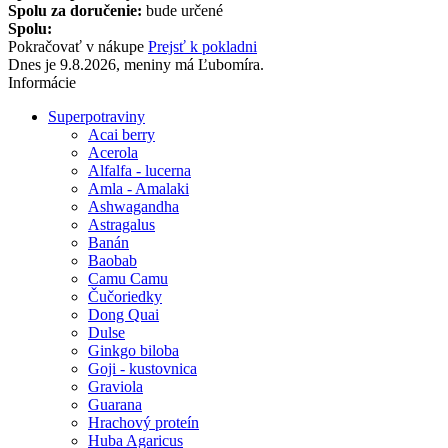
Spolu za doručenie:
bude určené
Spolu:
Pokračovať v nákupe
Prejsť k pokladni
Dnes je 9.8.2026, meniny má Ľubomíra.
Informácie
Superpotraviny
Acai berry
Acerola
Alfalfa - lucerna
Amla - Amalaki
Ashwagandha
Astragalus
Banán
Baobab
Camu Camu
Čučoriedky
Dong Quai
Dulse
Ginkgo biloba
Goji - kustovnica
Graviola
Guarana
Hrachový proteín
Huba Agaricus