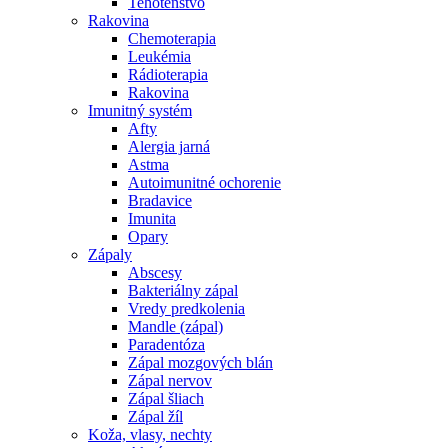
Tehotenstvo
Rakovina
Chemoterapia
Leukémia
Rádioterapia
Rakovina
Imunitný systém
Afty
Alergia jarná
Astma
Autoimunitné ochorenie
Bradavice
Imunita
Opary
Zápaly
Abscesy
Bakteriálny zápal
Vredy predkolenia
Mandle (zápal)
Paradentóza
Zápal mozgových blán
Zápal nervov
Zápal šliach
Zápal žíl
Koža, vlasy, nechty