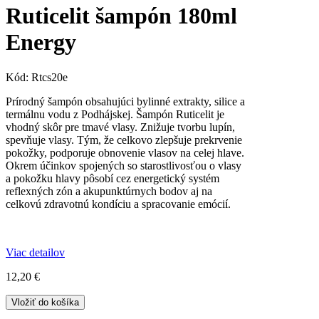
Ruticelit šampón 180ml
Energy
Kód:
Rtcs20e
Prírodný šampón obsahujúci bylinné extrakty, silice a
termálnu vodu z Podhájskej. Šampón Ruticelit je
vhodný skôr pre tmavé vlasy. Znižuje tvorbu lupín,
spevňuje vlasy. Tým, že celkovo zlepšuje prekrvenie
pokožky, podporuje obnovenie vlasov na celej hlave.
Okrem účinkov spojených so starostlivosťou o vlasy
a pokožku hlavy pôsobí cez energetický systém
reflexných zón a akupunktúrnych bodov aj na
celkovú zdravotnú kondíciu a spracovanie emócií.
Viac detailov
12,20 €
Vložiť do košíka