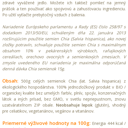
zdravé vyvážené jedlo. Možete ich taktiež pomlieť na jemný
prášok a ten používať ako spojivovú a zahusťovaciu ingredienciu.
Po užití vytlačte prebytočný vzduch z balenia.
Nariadenie Európskeho parlamentu a Rady (ES) číslo 258/97 s
dodatkom 2013/50/EU, schváleným dňa 22. januára 2013
rozširujúcim použitie semien Chia (Salvia hispanica), ako novej
zložky potravín, schvaľuje použitie semien Chia s maximálnym
obsahom 10% v pekárenských výrobkoch, raňajkových
cereáliach, orechovo ovocných a semienkových zmesiach. V
zmysle uvedeného EU nariadenia je maximálna odporúčaná
denná dávka Chia semienok 15g.
Obsah:
500g celých semienok Chia (lat. Salvia hispanica) z
ekologického hospodárstva. 100% jednozložkový produkt v BIO /
organickej kvalite bez umelých farbív, plnív, spojív, konzervačných
látok a iných prísad, bez GMO, v svetlu nepriepustnom, znovu
uzatvárateľnom ZIP obale.
Neobsahuje lepok
(glutén), vhodný
pre celiatikov, vegetariánov, vegánov a vitariánov.
Priemerné výživové hodnoty na 100g:
Energia 444 kcal /