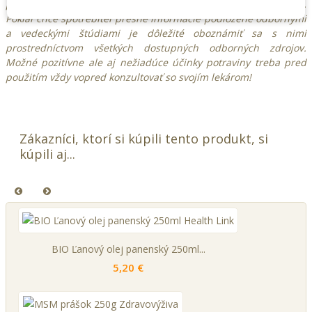
pôsobení potraviny prípadne jej nutričných a liečivých účinkoch.
Pokiaľ chce spotrebiteľ presné informácie podložené odbornými
a vedeckými štúdiami je dôležité oboznámiť sa s nimi
prostredníctvom všetkých dostupných odborných zdrojov.
Možné pozitívne ale aj nežiadúce účinky potraviny treba pred
použitím vždy vopred konzultovať so svojím lekárom!
Zákazníci, ktorí si kúpili tento produkt, si
kúpili aj...
BIO Ľanový olej panenský 250ml...
5,20 €