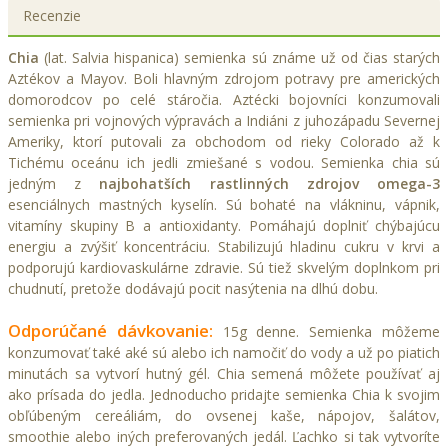
Recenzie
Chia
(lat. Salvia hispanica) semienka sú známe už od čias starých
Aztékov a Mayov. Boli hlavným zdrojom potravy pre amerických
domorodcov po celé stáročia. Aztécki bojovníci konzumovali
semienka pri vojnových výpravách a Indiáni z juhozápadu Severnej
Ameriky, ktorí putovali za obchodom od rieky Colorado až k
Tichému oceánu ich jedli zmiešané s vodou. Semienka chia sú
jedným z
najbohatších
rastlinných zdrojov omega-3
esenciálnych mastných kyselín. Sú bohaté na vlákninu, vápnik,
vitamíny skupiny B a antioxidanty. Pomáhajú doplniť chýbajúcu
energiu a zvýšiť koncentráciu. Stabilizujú hladinu cukru v krvi a
podporujú kardiovaskulárne zdravie. Sú tiež skvelým doplnkom pri
chudnutí, pretože dodávajú pocit nasýtenia na dlhú dobu.
Odporúčané dávkovanie:
15g denne. Semienka môžeme
konzumovať také aké sú alebo ich namočiť do vody a už po piatich
minutách sa vytvorí hutný gél. Chia semená môžete používať aj
ako prísada do jedla. Jednoducho pridajte semienka Chia k svojim
obľúbeným cereáliám, do ovsenej kaše, nápojov, šalátov,
smoothie alebo iných preferovaných jedál. Ľachko si tak vytvoríte