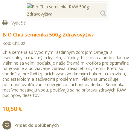
Vytlačiť
BIO Chia semienka 500g Zdravovýživa
Kód:
Chi50z
Chia semená sú výborným rastlinným zdrojom Omega-3
esenciálnych mastných kyselín, vlákniny, bielkovín a antioxidantov.
Vláknine sa veľmi poďakuje naša črevná mikroflóra pre optimálne
fungovanie a udržiavanie zdravia tráviaceho systému. Preto sú
vhodné aj pre ľudí trpiacich vysokým krvným tlakom, cukrovkou,
cholesterolom a zažívacími problémami. Vláknina umožňuje
postupné uvoľňovanie energie zo sacharidov do krvi. Semienka
masívne nasávajú vodu, používajú sa na prípravu zdravých RAW
pudingov, dezertov.
10,50 €
Pridať do obľúbených