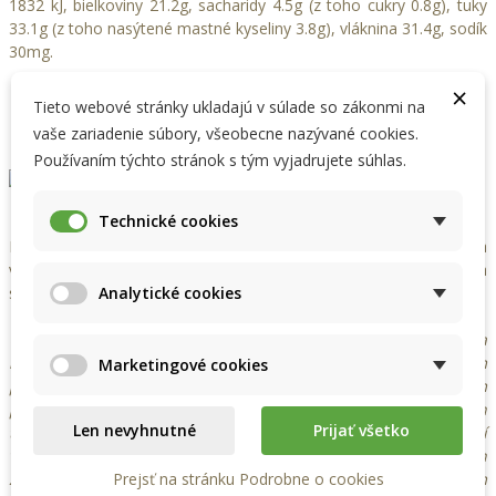
1832 kJ, bielkoviny 21.2g, sacharidy 4.5g (z toho cukry 0.8g), tuky
33.1g (z toho nasýtené mastné kyseliny 3.8g), vláknina 31.4g, sodík
30mg.
×
Krajina pôvodu:
Paraguaj
Tieto webové stránky ukladajú v súlade so zákonmi na
vaše zariadenie súbory, všeobecne nazývané cookies.
Bio certifikácia: EU
Používaním týchto stránok s tým vyjadrujete súhlas.
Technické cookies
Produkt nie je určený k používaniu ako náhrada pestrej a
vyváženej stravy. Po užití vytlačte z balenia prebytočný vzduch a
Analytické cookies
skladujte na tmavom, chladnom a suchom mieste.
UPOZORNENIE:
Podľa nariadenia Európskeho parlamentu a
rady ES č. 1924 z roku 2006, nemôžu byť žiadnym potravinám
Marketingové cookies
priraďované iné výživové a zdravotné tvrdenia okrem
povolených. Všetky informácie o výživových a zdravotných
Len nevyhnutné
Prijať všetko
tvrdeniach uvedené na našej stránke sú len súborom informácií
voľne prístupných z domácich a zahraničných informačných
zdrojov a za žiadnych okolností nie sú dôkazom o skutočnom
Prejsť na stránku Podrobne o cookies